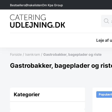
Bestsellers
Ønskelisten
Om Kpa Group
Produ
searc
Leje af 
Forside
/
Isenkram
/
Gastrobakker, bageplader og riste
Gastrobakker, bageplader og ris
Kategorier
Populær