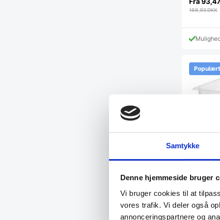
Fra
93,4
169,95
DKK
Mulighe
Populær
Samtykke
Gastrobak
Mål: 32,5 x
forsegling
Denne hjemmeside bruger c
Vi bruger cookies til at tilpas
vores trafik. Vi deler også 
Fra
79,9
annonceringspartnere og anal