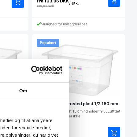
Fra
103,96
DKK
/ stk.
129,95
DKK
Mulighed for mængderabat
Populært
Om
 1/2 100 mm
Gastrobakke i frosted plast 1/2 150 mm
r:
Mål: 32,5 x 26,5 x (h)15 cmIndholder: 9,5LLufttæt
…
forseglingAbsorberer ikke…
 medier og til at analysere
nden for sociale medier,
e oplysninger, du har givet
79,95
DKK
/ stk.