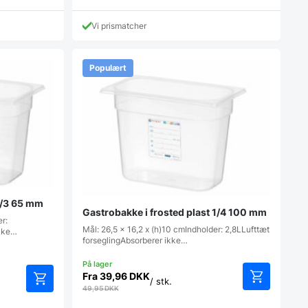
Vi prismatcher
Populært
 1/3 65 mm
Gastrobakke i frosted plast 1/4 100 mm
er:
Mål: 26,5 x 16,2 x (h)10 cmIndholder: 2,8LLufttæt
ikke…
forseglingAbsorberer ikke…
Fra
39,96
DKK
/ stk.
49,95
DKK