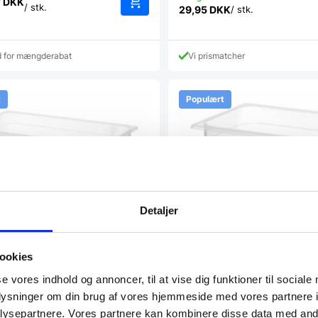
7
DKK
/ stk.
29,95
DKK
/ stk.
d for mængderabat
Vi prismatcher
t
Populært
Detaljer
ke i frosted plast 1/1 65 mm
Gastrobakke i frosted plast
 53 x (h)6,5 cmIndholder: 9L Lufttæt
Absorberer ikke…
ookies
Mål: 32,5 x 26,5 x (h)10 cmIndholde
6,5L Lufttæt forseglingAbsorberer
se vores indhold og annoncer, til at vise dig funktioner til sociale
oplysninger om din brug af vores hjemmeside med vores partnere i
6
DKK
Fra
55,96
DKK
/ stk.
/ stk.
ysepartnere. Vores partnere kan kombinere disse data med andr