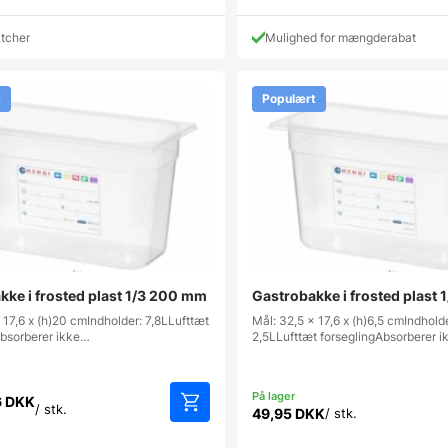
atcher
Mulighed for mængderabat
t
Populært
kke i frosted plast 1/3 200 mm
Gastrobakke i frosted plast
 17,6 x (h)20 cmIndholder: 7,8LLufttæt
Mål: 32,5 x 17,6 x (h)6,5 cmIndhold
Absorberer ikke…
2,5LLufttæt forseglingAbsorberer 
6
DKK
/ stk.
49,95
DKK
/ stk.