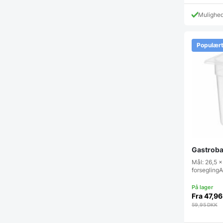
Mulighe
Populær
Gastroba
Mål: 26,5 x
forsegling
Fra
47,9
59,95
DKK