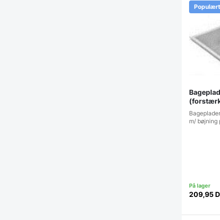
Populær
Bageplad
(forstærk
Bageplader 
m/ bøjning
209,95
D