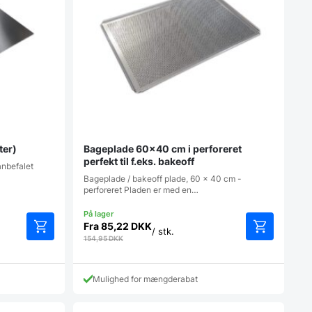
ter)
Bageplade 60×40 cm i perforeret
perfekt til f.eks. bakeoff
anbefalet
Bageplade / bakeoff plade, 60 x 40 cm -
perforeret Pladen er med en…
Fra
85,22
DKK
/ stk.
154,95
DKK
Mulighed for mængderabat