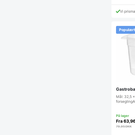
Vi prism
Populær
Gastroba
Mål: 32,5 x
forsegling
Fra
63,9
79,95
DKK