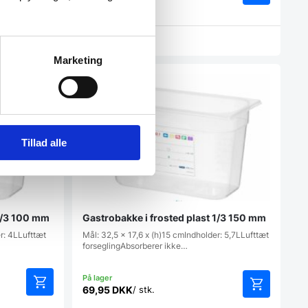
Vi prismatcher
Marketing
Populært
Tillad alle
 1/3 100 mm
Gastrobakke i frosted plast 1/3 150 mm
er: 4LLufttæt
Mål: 32,5 x 17,6 x (h)15 cmIndholder: 5,7LLufttæt
forseglingAbsorberer ikke…
69,95
DKK
/ stk.