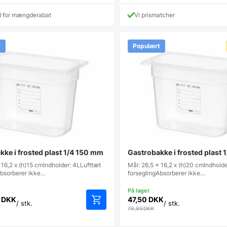
d for mængderabat
Vi prismatcher
t
Populært
kke i frosted plast 1/4 150 mm
Gastrobakke i frosted plast
 16,2 x (h)15 cmIndholder: 4LLufttæt
Mål: 26,5 x 16,2 x (h)20 cmIndholde
Absorberer ikke…
forseglingAbsorberer ikke…
6
DKK
47,50
DKK
/ stk.
/ stk.
79,95
DKK