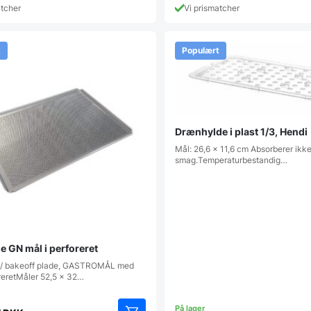
atcher
Vi prismatcher
t
Populært
Drænhylde i plast 1/3, Hendi
Mål: 26,6 x 11,6 cm Absorberer ikke 
smag.Temperaturbestandig…
e GN mål i perforeret
 / bakeoff plade, GASTROMÅL med
oreretMåler 52,5 x 32…