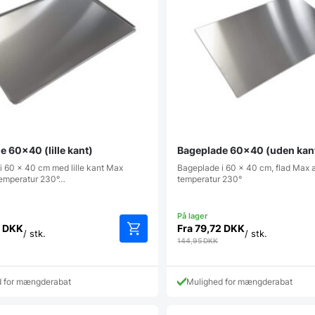
 60×40 (lille kant)
Bageplade 60×40 (uden kan
i 60 x 40 cm med lille kant Max
Bageplade i 60 x 40 cm, flad Max 
temperatur 230°…
temperatur 230°
2
DKK
Fra
79,72
DKK
/ stk.
/ stk.
144,95
DKK
d for mængderabat
Mulighed for mængderabat