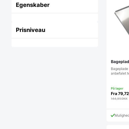
Egenskaber
Prisniveau
Bageplade
Bageplade 
anbefalet 
Fra
79,7
144,95
DKK
Mulighe