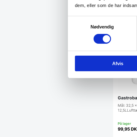
99,95
DKK
dem, eller som de har indsaml
Mulighe
Samtykkevalg
Nødvendig
Populær
Afvis
Gastroba
Mål: 32,5 x
12,5LLuftt
99,95
DK