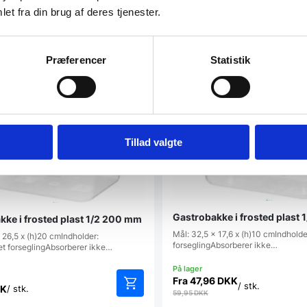
69,95
DKK
et fra din brug af deres tjenester.
d for mængderabat
Mulighed for mængderabat
Præferencer
Statistik
t
Populært
Tillad valgte
Gastrobakke i frosted plast
kke i frosted plast 1/2 200 mm
Mål: 32,5 x 17,6 x (h)10 cmIndhold
 26,5 x (h)20 cmIndholder:
forseglingAbsorberer ikke…
æt forseglingAbsorberer ikke…
Fra
47,96
DKK
/ stk.
K
/ stk.
59,95
DKK