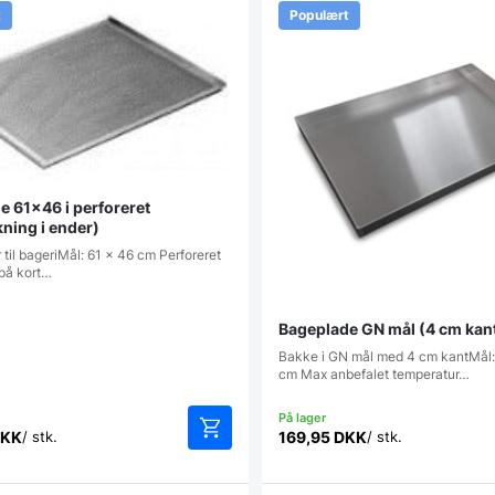
t
Populært
e 61×46 i perforeret
ning i ender)
til bageriMål: 61 x 46 cm Perforeret
 på kort…
Bageplade GN mål (4 cm kan
Bakke i GN mål med 4 cm kantMål:
cm Max anbefalet temperatur…
KK
169,95
DKK
/ stk.
/ stk.