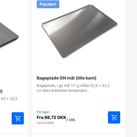
Populært
Bageplade GN mål (lille kant)
Bageplade, i gn mål 1/1 g måler 52,5 x 32,2
cm Max anbefalet temperatur…
t)
 53 x 32,5
Fra
68,72
DKK
/ stk.
124,95
DKK