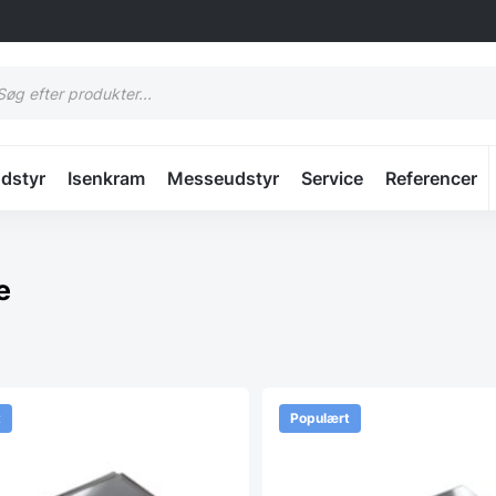
cts
h
udstyr
Isenkram
Messeudstyr
Service
Referencer
te
t
Populært