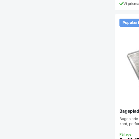
Vi prism
Populær
Bageplad
Bageplade
kant, perf