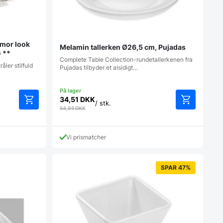
rmor look
Melamin tallerken Ø26,5 cm, Pujadas
 **
Complete Table Collection-rundetallerkenen fra
ler stilfuld
Pujadas tilbyder et alsidigt…
34,51
DKK
/ stk.
54,95
DKK
Vi prismatcher
SPAR 47%