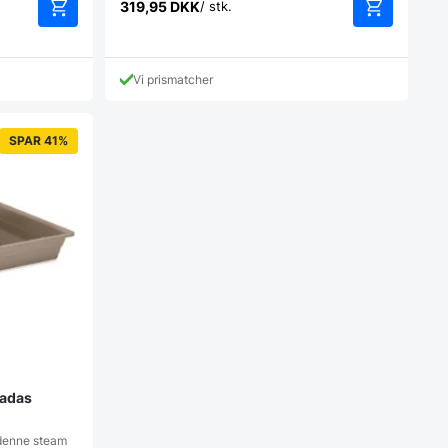
319,95
DKK
/ stk.
Vi prismatcher
SPAR 41%
jadas
r denne steam