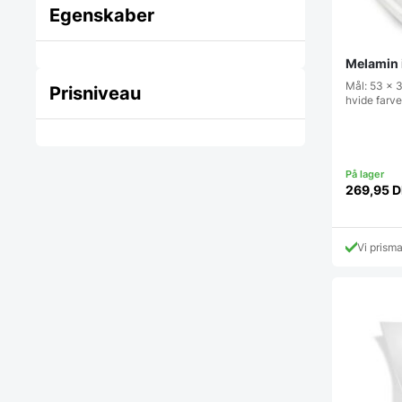
Egenskaber
Melamin 
Mål: 53 x 
Prisniveau
hvide farv
269,95
D
Vi prism