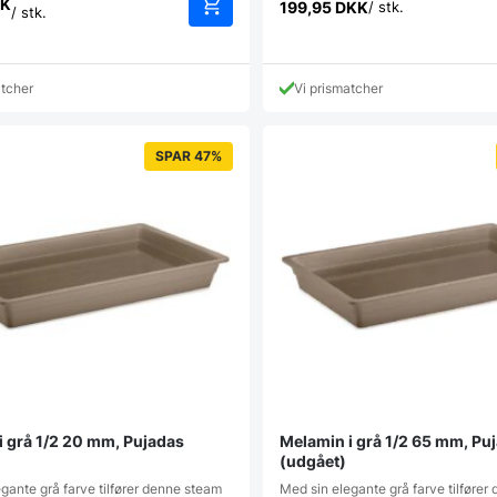
K
199,95
DKK
/ stk.
/ stk.
atcher
Vi prismatcher
SPAR 47%
i grå 1/2 20 mm, Pujadas
Melamin i grå 1/2 65 mm, Pu
(udgået)
gante grå farve tilfører denne steam
Med sin elegante grå farve tilføre