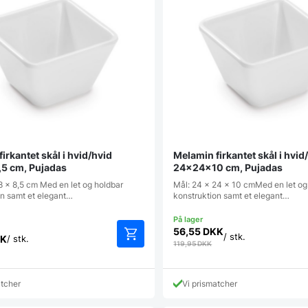
irkantet skål i hvid/hvid
Melamin firkantet skål i hvid
5 cm, Pujadas
24x24x10 cm, Pujadas
8 x 8,5 cm Med en let og holdbar
Mål: 24 x 24 x 10 cmMed en let og
on samt et elegant…
konstruktion samt et elegant…
56,55
DKK
/ stk.
K
/ stk.
119,95
DKK
atcher
Vi prismatcher