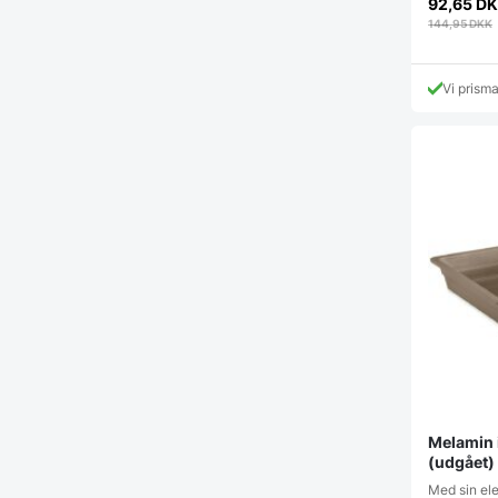
92,65
DK
144,95
DKK
Vi prism
Melamin 
(udgået)
Med sin ele