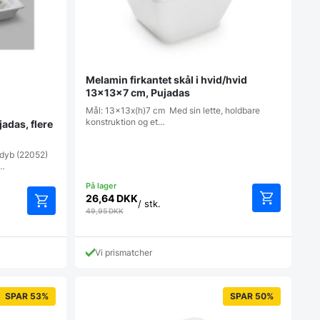
Melamin firkantet skål i hvid/hvid
13x13x7 cm, Pujadas
Mål: 13x13x(h)7 cm Med sin lette, holdbare
konstruktion og et…
jadas, flere
 dyb (22052)
m…
26,64
DKK
/ stk.
49,95
DKK
Vi prismatcher
SPAR 53%
SPAR 50%