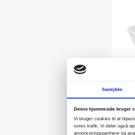
Melamin f
Samtykke
7x7x4,2 
Mål: 7 x 7 
konstrukti
Denne hjemmeside bruger c
Vi bruger cookies til at tilpas
9,53
DK
14,95
DKK
vores trafik. Vi deler også 
annonceringspartnere og anal