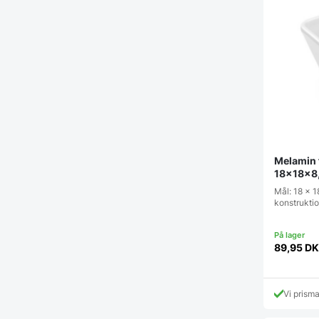
Melamin f
18x18x8,
Mål: 18 x 1
konstrukti
89,95
DK
Vi prism