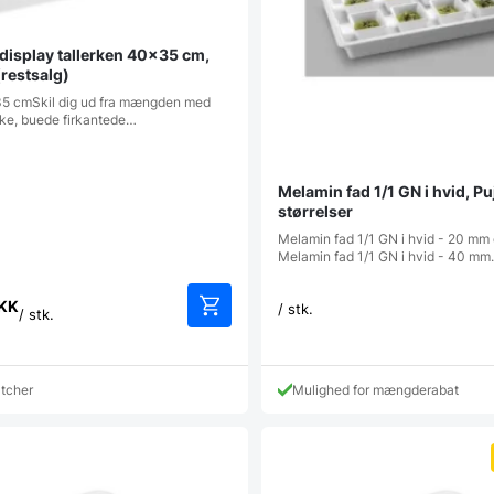
display tallerken 40×35 cm,
restsalg)
35 cmSkil dig ud fra mængden med
ke, buede firkantede…
Melamin fad 1/1 GN i hvid, Pu
størrelser
Melamin fad 1/1 GN i hvid - 20 mm
Melamin fad 1/1 GN i hvid - 40 m
KK
/ stk.
/ stk.
atcher
Mulighed for mængderabat