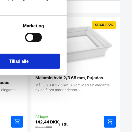
Vi prismatcher
SPAR 35%
Marketing
Tillad alle
Melamin hvid 2/3 65 mm, Pujadas
jadas
Mål: 35,3 x 32,5 x(h)6,5 cm Med sin elegante
n elegante
hvide farve passer denne…
142,44
DKK
/ stk.
219,95
DKK