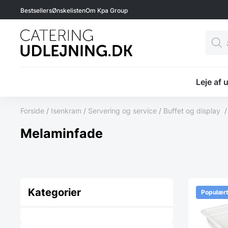
Bestsellers
Ønskelisten
Om Kpa Group
Produ
searc
Leje af 
Forside
/
Isenkram
/
Servering og service
/
Buffet og display
Melaminfade
Kategorier
Populær