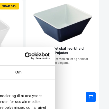
SPAR 61%
Melamin firkantet skål i sort/hvid
18x18x8,5 cm, Pujadas
Mål: 18 x 18 x 8,5 cm Med en let og holdbar
konstruktion samt et elegant…
/hvid
Om
og holdbar
 medier og til at analysere
79,95
DKK
/ stk.
nden for sociale medier,
e oplysninger, du har givet