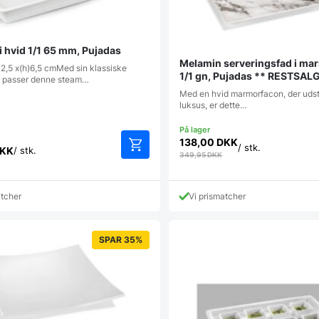
i hvid 1/1 65 mm, Pujadas
Melamin serveringsfad i ma
32,5 x(h)6,5 cmMed sin klassiske
1/1 gn, Pujadas ** RESTSALG
e passer denne steam…
Med en hvid marmorfacon, der udstrå
luksus, er dette…
138,00
DKK
/ stk.
KK
/ stk.
349,95
DKK
atcher
Vi prismatcher
SPAR 35%