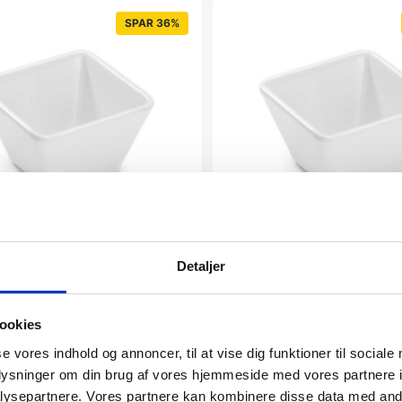
SPAR 36%
irkantet skål i hvid/hvid
Melamin firkantet skål i hvid
Detaljer
cm, Pujadas
9x9x5,5 cm, Pujadas
x 4,2 cmMed en let og holdbar
Mål LxBxH: 9x9x5,5 cmMed en let 
on samt et elegant…
konstruktion samt et elegant…
ookies
se vores indhold og annoncer, til at vise dig funktioner til sociale
K
15,56
DKK
/ stk.
/ stk.
39,95
DKK
oplysninger om din brug af vores hjemmeside med vores partnere i
ysepartnere. Vores partnere kan kombinere disse data med andr