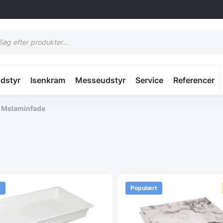
cts
h
udstyr
Isenkram
Messeudstyr
Service
Referencer
/
Melaminfade
t
Populært