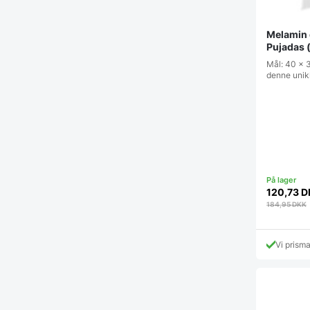
Melamin 
Pujadas (
Mål: 40 x 
denne unik
120,73
D
184,95
DKK
Vi prism