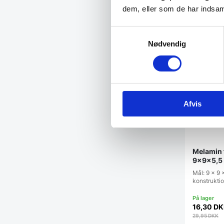
dem, eller som de har indsaml
Vi prism
Samtykkevalg
Nødvendig
Afvis
Melamin f
9x9x5,5 
Mål: 9 x 9 
konstrukti
16,30
DK
29,95
DKK