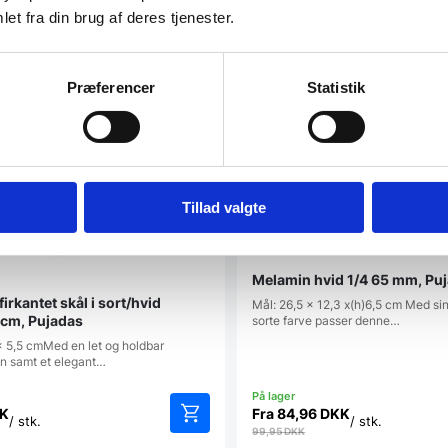
et fra din brug af deres tjenester.
atcher
Vi prismatcher
SPAR 46%
Præferencer
Statistik
Tillad valgte
Melamin hvid 1/4 65 mm, Pu
irkantet skål i sort/hvid
Mål: 26,5 x 12,3 x(h)6,5 cm Med si
cm, Pujadas
sorte farve passer denne…
x 5,5 cmMed en let og holdbar
on samt et elegant…
K
Fra
84,96
DKK
/ stk.
/ stk.
99,95
DKK