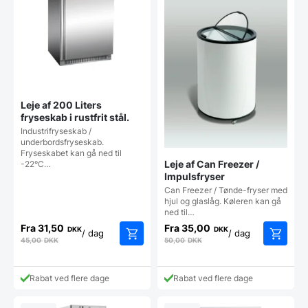
Leje af 200 Liters
fryseskab i rustfrit stål.
Industrifryseskab /
underbordsfryseskab.
Fryseskabet kan gå ned til
Leje af Can Freezer /
-22°C…
Impulsfryser
Can Freezer / Tønde-fryser med
hjul og glaslåg. Køleren kan gå
ned til…
Fra
31,50
Fra
35,00
DKK
DKK
/ dag
/ dag
45,00
DKK
50,00
DKK
Rabat ved flere dage
Rabat ved flere dage