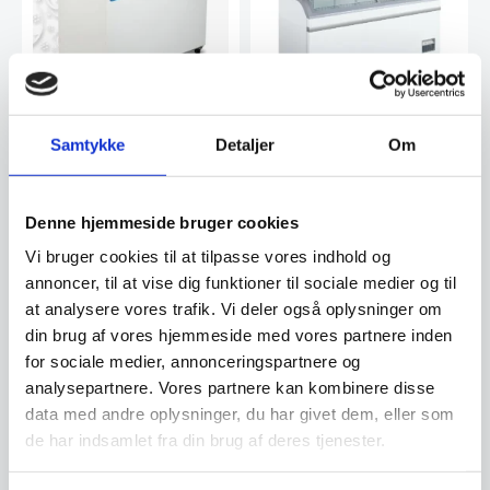
Leje af Isdisk t/ 5
Leje af Kummefryser /
Samtykke
Detaljer
Om
iskantiner
Displayfryser (kan også
bruges til køl)
Isdisk til italienske iskantiner
Kumme/displayfryser -
(360x165mm) - OBS: kantiner
Produktet kan også bruges til
medfølger ikke…
køl. Udlejningspriser: -…
Denne hjemmeside bruger cookies
Fra
56,00
Fra
70,00
DKK
DKK
/ dag
/ dag
80,00
DKK
100,00
DKK
Vi bruger cookies til at tilpasse vores indhold og
annoncer, til at vise dig funktioner til sociale medier og til
Rabat ved flere dage
Rabat ved flere dage
at analysere vores trafik. Vi deler også oplysninger om
din brug af vores hjemmeside med vores partnere inden
for sociale medier, annonceringspartnere og
Til leje
analysepartnere. Vores partnere kan kombinere disse
data med andre oplysninger, du har givet dem, eller som
de har indsamlet fra din brug af deres tjenester.