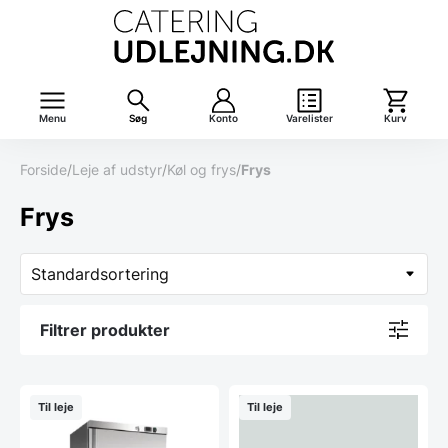
Menu
Søg
Konto
Varelister
Kurv
Forside
/
Leje af udstyr
/
Køl og frys
/
Frys
Frys
Filtrer produkter
Til leje
Til leje