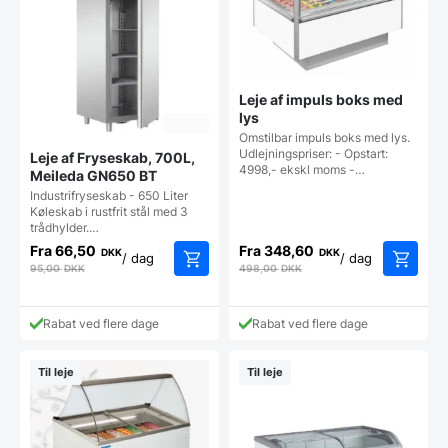
Leje af impuls boks med
lys
Omstilbar impuls boks med lys.
Udlejningspriser: - Opstart:
Leje af Fryseskab, 700L,
4998,- ekskl moms -…
Meileda GN650 BT
Industrifryseskab - 650 Liter
Køleskab i rustfrit stål med 3
trådhylder.…
Fra
66,50
Fra
348,60
DKK
DKK
/ dag
/ dag
95,00
DKK
498,00
DKK
Rabat ved flere dage
Rabat ved flere dage
Til leje
Til leje