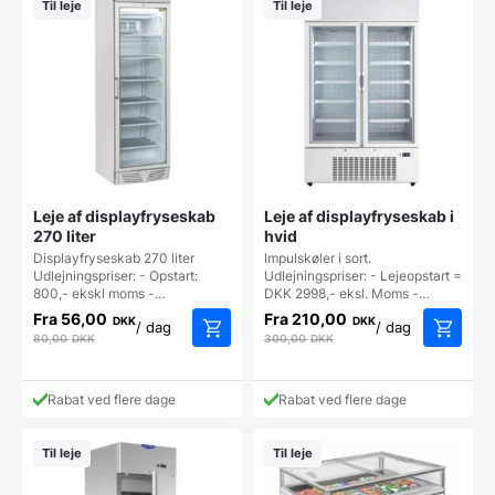
Til leje
Til leje
Leje af displayfryseskab
Leje af displayfryseskab i
270 liter
hvid
Displayfryseskab 270 liter
Impulskøler i sort.
Udlejningspriser: - Opstart:
Udlejningspriser: - Lejeopstart =
800,- ekskl moms -…
DKK 2998,- eksl. Moms -…
Fra
56,00
Fra
210,00
DKK
DKK
/ dag
/ dag
80,00
DKK
300,00
DKK
Rabat ved flere dage
Rabat ved flere dage
Til leje
Til leje