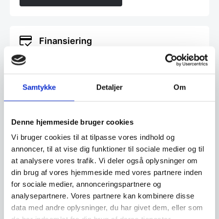
Finansiering
Ønsker du at få dine varer finansieret har vi
både eget finansieringsselskab samt eksterne
Samtykke
Detaljer
Om
samarbejdspartnere. Du findes vores beregner
og ansøgningsskema her:
Denne hjemmeside bruger cookies
Beregn og ansøg her
Vi bruger cookies til at tilpasse vores indhold og
annoncer, til at vise dig funktioner til sociale medier og til
at analysere vores trafik. Vi deler også oplysninger om
din brug af vores hjemmeside med vores partnere inden
Har du spørgsmål til varen? Klik her
for sociale medier, annonceringspartnere og
analysepartnere. Vores partnere kan kombinere disse
data med andre oplysninger, du har givet dem, eller som
Vi prismatcher - Klik her