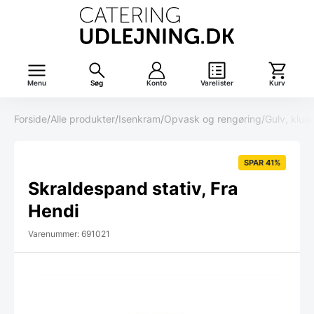
Menu
Søg
Konto
Varelister
Kurv
Forside
/
Alle produkter
/
Isenkram
/
Opvask og rengøring
/
Gulv, klud
SPAR 41%
Skraldespand stativ, Fra
Hendi
Varenummer: 691021