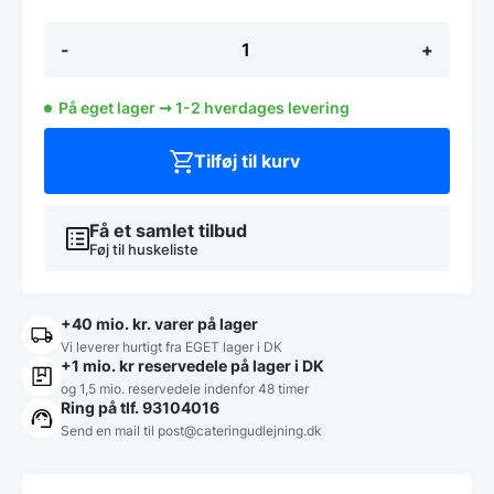
Skraldespand
-
+
stativ,
Fra
Hendi
På eget lager ➞ 1-2 hverdages levering
antal
Tilføj til kurv
Få et samlet tilbud
Føj til huskeliste
+40 mio. kr. varer på lager
Vi leverer hurtigt fra EGET lager i DK
+1 mio. kr reservedele på lager i DK
og 1,5 mio. reservedele indenfor 48 timer
Ring på tlf. 93104016
Send en mail til post@cateringudlejning.dk