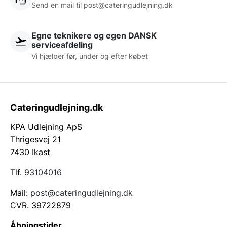
Send en mail til post@cateringudlejning.dk
Egne teknikere og egen DANSK
serviceafdeling
Vi hjælper før, under og efter købet
Cateringudlejning.dk
KPA Udlejning ApS
Thrigesvej 21
7430 Ikast
Tlf.
93104016
Mail:
post@cateringudlejning.dk
CVR. 39722879
Åbningstider