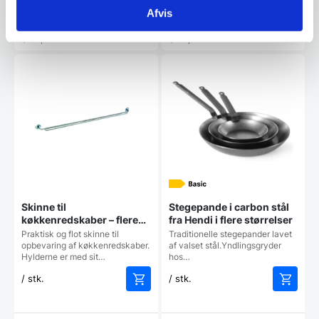
Afvis
Vi prismatcher
Vi prismatcher
Skinne til
Stegepande i carbon stål
køkkenredskaber – flere
fra Hendi i flere størrelser
størrelser
Praktisk og flot skinne til
Traditionelle stegepander lavet
opbevaring af køkkenredskaber.
af valset stål.Yndlingsgryder
Hylderne er med sit…
hos…
/ stk.
/ stk.