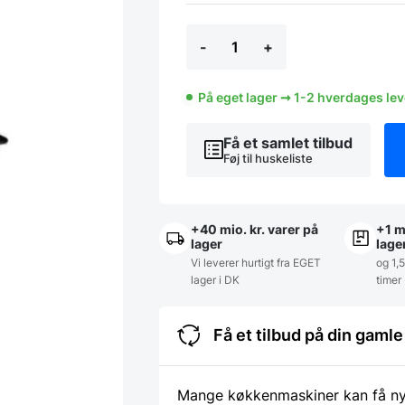
Melamin
-
+
i
sort
2/4
65
På eget lager ➞ 1-2 hverdages le
mm,
Pujadas
Få et samlet tilbud
antal
Føj til huskeliste
+40 mio. kr. varer på
+1 m
lager
lage
Vi leverer hurtigt fra EGET
og 1,
lager i DK
timer
Få et tilbud på din gam
Mange køkkenmaskiner kan få nyt 