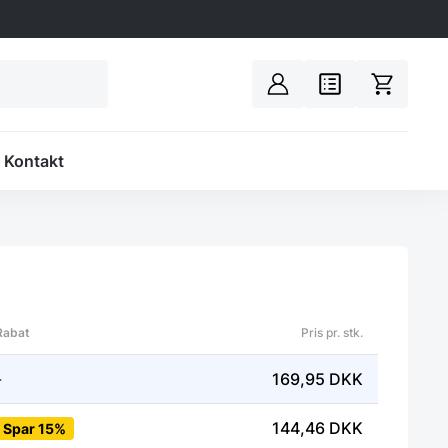
Spacer
Kontakt
Rabat
Pris pr. stk.
-
169,95
DKK
144,46
DKK
Spar 15%