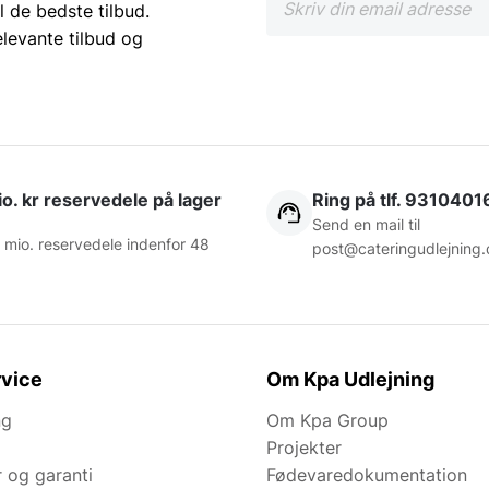
l de bedste tilbud.
elevante tilbud og
o. kr reservedele på lager
Ring på tlf. 9310401
Send en mail til
 mio. reservedele indenfor 48
post@cateringudlejning.
vice
Om Kpa Udlejning
ng
Om Kpa Group
Projekter
r og garanti
Fødevaredokumentation