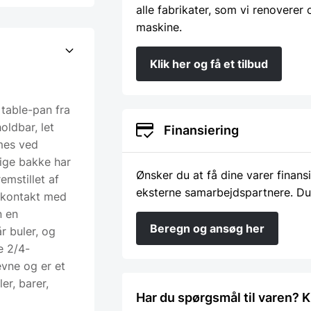
alle fabrikater, som vi renoverer
maskine.
Klik her og få et tilbud
table-pan fra
oldbar, let
Finansiering
mes ved
ige bakke har
Ønsker du at få dine varer finans
emstillet af
eksterne samarbejdspartnere. Du
il kontakt med
n en
Beregn og ansøg her
r buler, og
e 2/4-
evne og er et
er, barer,
Har du spørgsmål til varen? K