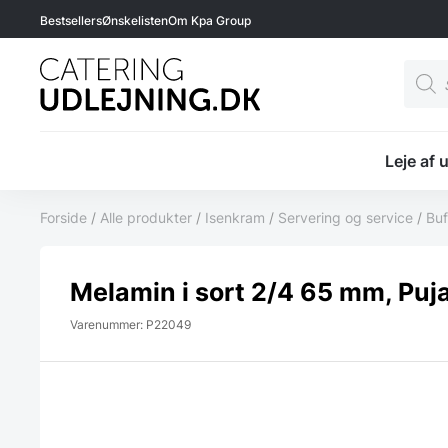
Bestsellers
Ønskelisten
Om Kpa Group
Produ
searc
Leje af 
Forside
/
Alle produkter
/
Isenkram
/
Servering og service
/
Buf
Melamin i sort 2/4 65 mm, Puj
Varenummer: P22049