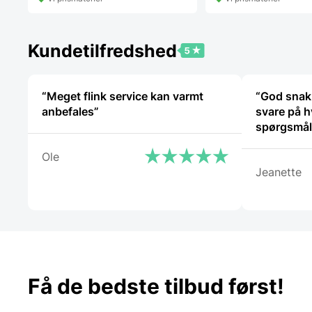
42,19 DKK.
Kundetilfredshed
“Meget flink service kan varmt
“God snak
anbefales”
svare på h
Ole
Jeanette
Få de bedste tilbud først!