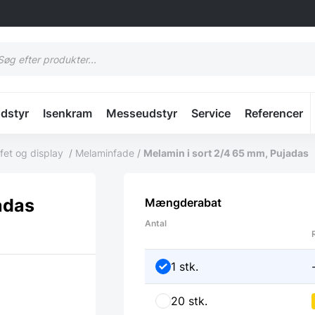
cts
h
udstyr
Isenkram
Messeudstyr
Service
Referencer
fet og display
/
Melaminfade
/
Melamin i sort 2/4 65 mm, Pujadas
adas
Mængderabat
Antal
1 stk.
20 stk.