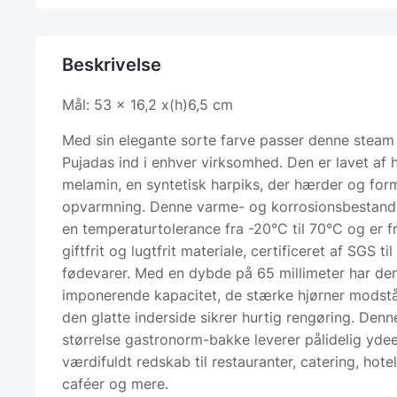
Beskrivelse
Mål: 53 x 16,2 x(h)6,5 cm
Med sin elegante sorte farve passer denne steam 
Pujadas ind i enhver virksomhed. Den er lavet af h
melamin, en syntetisk harpiks, der hærder og for
opvarmning. Denne varme- og korrosionsbestand
en temperaturtolerance fra -20°C til 70°C og er fr
giftfrit og lugtfrit materiale, certificeret af SGS t
fødevarer. Med en dybde på 65 millimeter har de
imponerende kapacitet, de stærke hjørner modstå
den glatte inderside sikrer hurtig rengøring. Denn
størrelse gastronorm-bakke leverer pålidelig yde
værdifuldt redskab til restauranter, catering, hotell
caféer og mere.