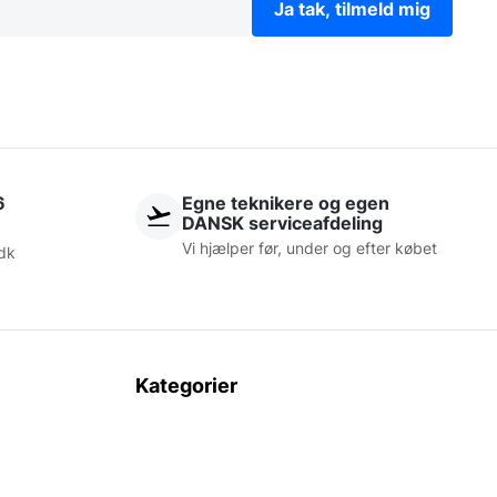
Ja tak, tilmeld mig
6
Egne teknikere og egen
DANSK serviceafdeling
Vi hjælper før, under og efter købet
dk
Kategorier