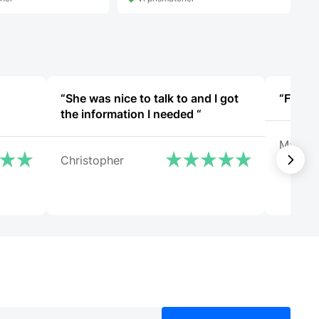
138,00 DKK.
“She was nice to talk to and I got
“Fin fy
the information I needed “
Marlu
Christopher