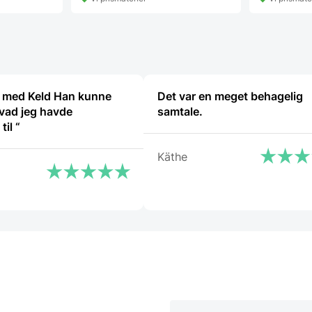
94,98 DKK.
 med Keld Han kunne
Det var en meget behagelig
vad jeg havde
samtale.
spørgsmål til “
Käthe