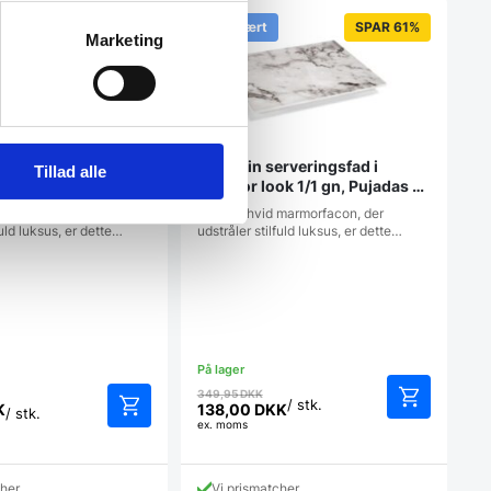
Populært
SPAR 61%
Marketing
rveringsfad i
Melamin serveringsfad i
Tillad alle
k 1/2 gn, Pujadas
marmor look 1/1 gn, Pujadas **
RESTSALG **
marmorfacon, der
Med en hvid marmorfacon, der
fuld luksus, er dette…
udstråler stilfuld luksus, er dette…
Den
349,95
DKK
/ stk.
oprindelige
K
138,00
DKK
/ stk.
Den
ex. moms
pris
aktuelle
var:
pris
349,95 DKK.
er:
cher
Vi prismatcher