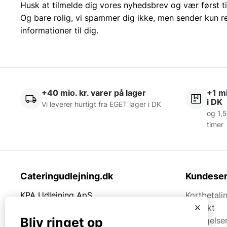
Husk at tilmelde dig vores nyhedsbrev og vær først ti
Og bare rolig, vi spammer dig ikke, men sender kun r
informationer til dig.
+40 mio. kr. varer på lager
+1 mi
i DK
Vi leverer hurtigt fra EGET lager i DK
og 1,5
timer
Cateringudlejning.dk
Kundeser
KPA Udlejning ApS
Kortbetali
x
Thrigesvej 21
Kontakt
Bliv ringet op
7430 Ikast
Betingelse