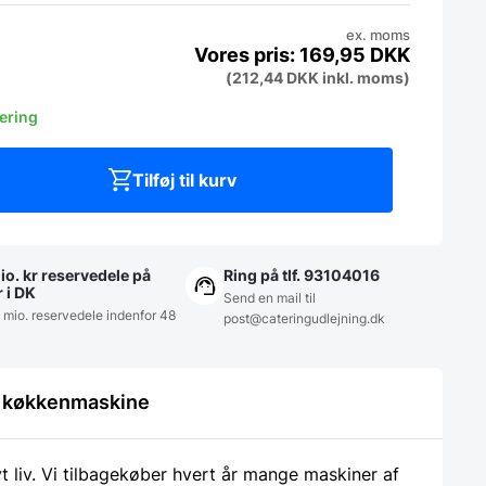
ex. moms
169,95
DKK
(
212,44
DKK
inkl. moms)
vering
Tilføj til kurv
io. kr reservedele på
Ring på tlf. 93104016
r i DK
Send en mail til
5 mio. reservedele indenfor 48
post@cateringudlejning.dk
le køkkenmaskine
liv. Vi tilbagekøber hvert år mange maskiner af