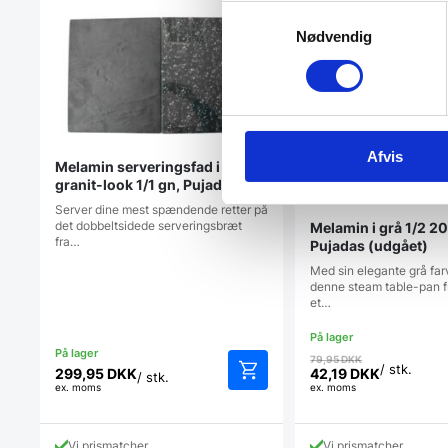
Samtykkevalg
Nødvendig
Afvis
Melamin serveringsfad i sort
granit-look 1/1 gn, Pujadas
Server dine mest spændende retter på
det dobbeltsidede serveringsbræt
Melamin i grå 1/2 2
fra…
Pujadas (udgået)
Med sin elegante grå farv
denne steam table-pan f
et…
Den
79,95
DKK
/ stk.
oprindelige
299,95
DKK
42,19
DKK
/ stk.
Den
ex. moms
ex. moms
pris
aktuelle
var:
pris
79,95 DKK.
er:
Vi prismatcher
Vi prismatcher