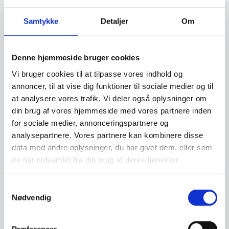
Samtykke
Detaljer
Om
Få et tilbud på din gamle
køkkenmaskine
Denne hjemmeside bruger cookies
Mange køkkenmaskiner kan få nyt liv. Vi
Vi bruger cookies til at tilpasse vores indhold og
tilbagekøber hvert år mange maskiner af alle
annoncer, til at vise dig funktioner til sociale medier og til
fabrikater, som vi renoverer og sælger igen. Få
at analysere vores trafik. Vi deler også oplysninger om
derfor en vurdering af din gamle maskine.
din brug af vores hjemmeside med vores partnere inden
for sociale medier, annonceringspartnere og
Klik her og få et tilbud
analysepartnere. Vores partnere kan kombinere disse
data med andre oplysninger, du har givet dem, eller som
de har indsamlet fra din brug af deres tjenester.
Finansiering
Samtykkevalg
Nødvendig
Ønsker du at få dine varer finansieret har vi
både eget finansieringsselskab samt eksterne