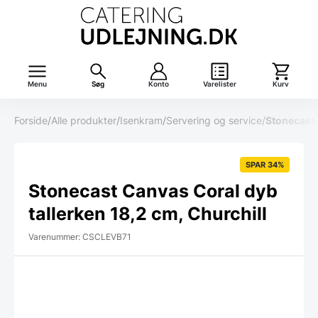
Menu
Søg
Konto
Varelister
Kurv
Forside
/
Alle produkter
/
Isenkram
/
Servering og service
/
Stonecast 
SPAR 34%
Stonecast Canvas Coral dyb
tallerken 18,2 cm, Churchill
Varenummer: CSCLEVB71