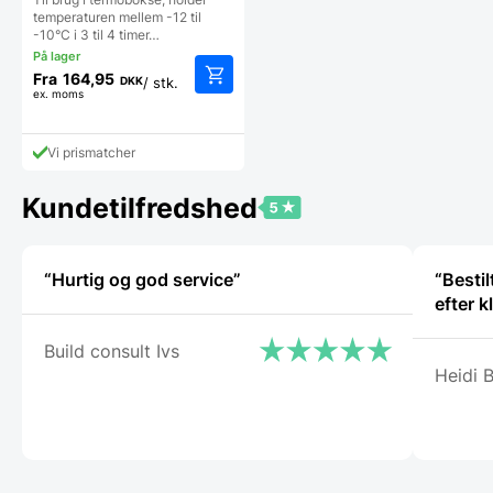
temperaturen mellem -12 til
-10°C i 3 til 4 timer…
Fra
164,95
DKK
/ stk.
ex. moms
Dette
vare
har
Vi prismatcher
flere
varianter.
Mulighederne
Kundetilfredshed
kan
vælges
på
“Hurtig og god service”
“Besti
varesiden
efter k
Build consult Ivs
Heidi 