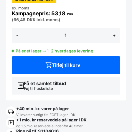
ex. moms
53,18
DKK
(
66,48
DKK
inkl. moms)
Stonecast
-
+
Canvas
Coral
dyb
På eget lager ➞ 1-2 hverdages levering
tallerken
18,2
cm,
Tilføj til kurv
Churchill
antal
Få et samlet tilbud
Føj til huskeliste
+40 mio. kr. varer på lager
Vi leverer hurtigt fra EGET lager i DK
+1 mio. kr reservedele på lager i DK
og 1,5 mio. reservedele indenfor 48 timer
Ring på tlf. 93104016