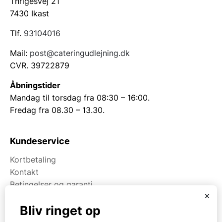
Thrigesvej 21
7430 Ikast
Tlf.
93104016
Mail:
post@cateringudlejning.dk
CVR. 39722879
Åbningstider
Mandag til torsdag fra 08:30 – 16:00.
Fredag fra 08.30 – 13.30.
Kundeservice
Kortbetaling
Kontakt
Betingelser og garanti
x
Bliv ringet op
Om Kpa Udlejning