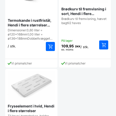
Brødkurv til fremvisning i
sort, Hendi i flere
størrelser (udgår)
Brødkurv til fremvisning, hævet
Termokande i rustfristål,
bagtil2 haves
Hendi i flere størrelser
(restsalg)
Dimensioner:0,60 liter =
ø120x168mm1,00 liter =
ø136x188mmDobbeltvægget…
109,95
/ stk.
DKK
/ stk.
ex. moms
Dette
vare
har
Vi prismatcher
Vi prismatcher
flere
varianter
Mulighe
kan
vælges
på
vareside
Fryseelement i hvid, Hendi
i flere størrelser
Til brug i termobokse, holder