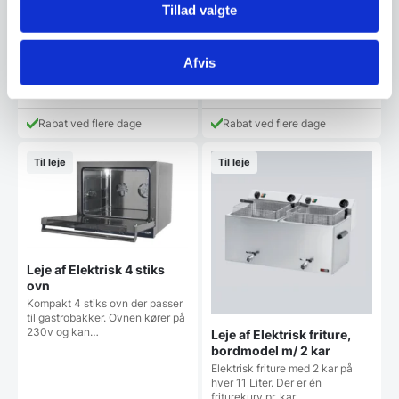
Tillad valgte
Isdisk til italienske iskantiner
(360x165mm) - OBS: kantiner
medfølger ikke…
100,00
80,00
Afvis
DKK
DKK
/ dag
/ dag
ex. moms
ex. moms
Rabat ved flere dage
Rabat ved flere dage
Til leje
Til leje
Leje af Elektrisk 4 stiks
ovn
Kompakt 4 stiks ovn der passer
til gastrobakker. Ovnen kører på
230v og kan…
Leje af Elektrisk friture,
bordmodel m/ 2 kar
Elektrisk friture med 2 kar på
hver 11 Liter. Der er én
friturekurv pr. kar…