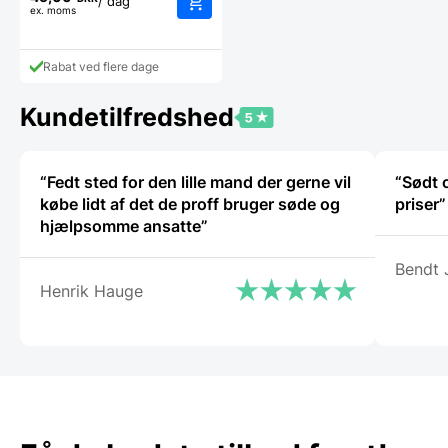
/ dag
ex. moms
Rabat ved flere dage
Kundetilfredshed
“Fedt sted for den lille mand der gerne vil
“Sødt 
købe lidt af det de proff bruger søde og
priser”
hjælpsomme ansatte”
Bendt 
Henrik Hauge