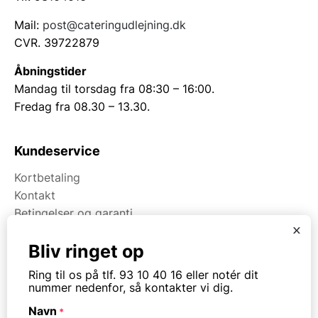
Mail:
post@cateringudlejning.dk
CVR. 39722879
Åbningstider
Mandag til torsdag fra 08:30 – 16:00.
Fredag fra 08.30 – 13.30.
Kundeservice
Kortbetaling
Kontakt
Betingelser og garanti
x
Bliv ringet op
Om Kpa Udlejning
Ring til os på tlf. 93 10 40 16 eller notér dit
Om Kpa Group
nummer nedenfor, så kontakter vi dig.
Projekter
Navn
*