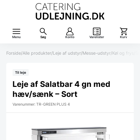
Menu
Søg
Konto
Varelister
Kurv
Forside
/
Alle produkter
/
Leje af udstyr
/
Messe-udstyr
/
Køl og frys
/
Sa
Til leje
Leje af Salatbar 4 gn med
hæv/sænk – Sort
Varenummer: TR-GREEN PLUS 4