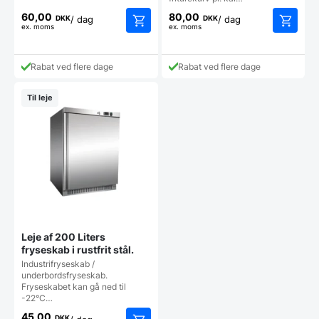
60,00
80,00
DKK
DKK
/ dag
/ dag
ex. moms
ex. moms
Rabat ved flere dage
Rabat ved flere dage
Til leje
Leje af 200 Liters
fryseskab i rustfrit stål.
Industrifryseskab /
underbordsfryseskab.
Fryseskabet kan gå ned til
-22°C…
45,00
DKK