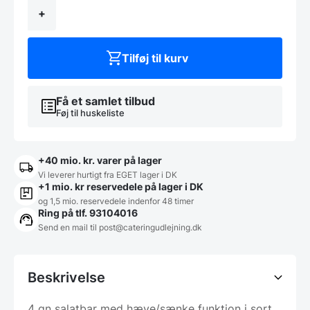
med
hæv/sænk
+
-
Sort
antal
Tilføj til kurv
Få et samlet tilbud
Føj til huskeliste
+40 mio. kr. varer på lager
Vi leverer hurtigt fra EGET lager i DK
+1 mio. kr reservedele på lager i DK
og 1,5 mio. reservedele indenfor 48 timer
Ring på tlf. 93104016
Send en mail til post@cateringudlejning.dk
Beskrivelse
4 gn salatbar med hæve/sænke funktion i sort.