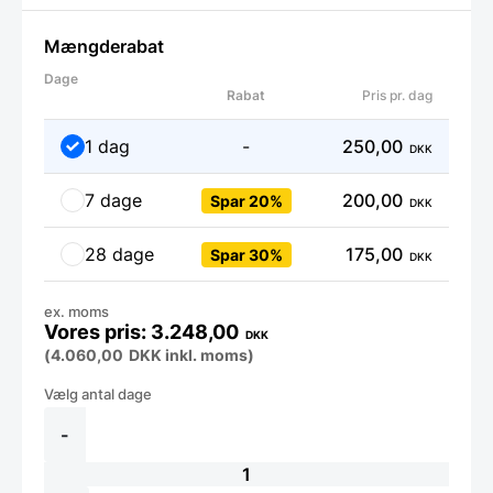
Mængderabat
Dage
Rabat
Pris pr. dag
1 dag
-
250,00
DKK
7 dage
200,00
Spar 20%
DKK
28 dage
175,00
Spar 30%
DKK
ex. moms
3.248,00
DKK
(
4.060,00
DKK
inkl. moms)
Leje
af
Salatbar
-
4
gn