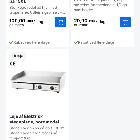
på 150L
størrelse. Varmeplade til 1/1 gn,
Stor kogekedel på hjul med
som holder…
tappehane. Udlejningspriser: -…
100,00
20,00
DKK
DKK
/ dag
/ dag
ex. moms
ex. moms
Rabat ved flere dage
Rabat ved flere dage
Til leje
Leje af Elektrisk
stegeplade, bordmodel.
Stegepladen kan gå op til 300°.
Stegepladen har 2 zoner så
temperaturen…