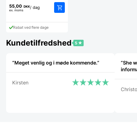
55,00
DKK
/ dag
ex. moms
Rabat ved flere dage
Kundetilfredshed
“Meget venlig og i møde kommende.”
“She wa
Kirsten
Christ