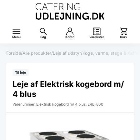
Menu
Søg
Konto
Varelister
Kurv
Forside
/
Alle produkter
/
Leje af udstyr
/
Koge, varme, stege & Kaffe
/
Til leje
Leje af Elektrisk kogebord m/
4 blus
Varenummer: Elektrisk kogebord m/ 4 blus, ERE-800