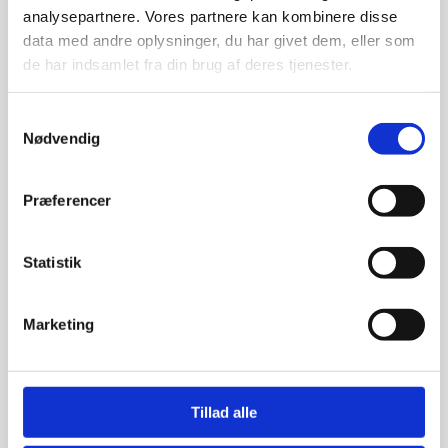
analysepartnere. Vores partnere kan kombinere disse
data med andre oplysninger, du har givet dem, eller som
de har indsamlet fra din brug af deres tjenester.
Har du spørgsmål til varen? Klik her
Samtykkevalg
Nødvendig
Vi prismatcher - Klik her
Præferencer
Relaterede varer
Statistik
Til leje
Til leje
Marketing
Tillad alle