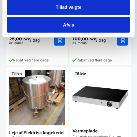
Tillad valgte
Pølsevarmer
Leje af Elektrisk kogebord
m/ 6 blus
Pølsevarmer med 2 kar
Udlejningspriser: - Lejeopstart =
Elektrisk kogebord på åbent
Afvis
DKK 250,- eksl.…
understel med 6 blus på hver 2,6
kW Fås også…
25,00
100,00
DKK
DKK
/ dag
/ dag
ex. moms
ex. moms
Rabat ved flere dage
Rabat ved flere dage
Til leje
Til leje
Varmeplade
Leje af Elektrisk kogekedel
Elektrisk varmeplade i 1/1 gn