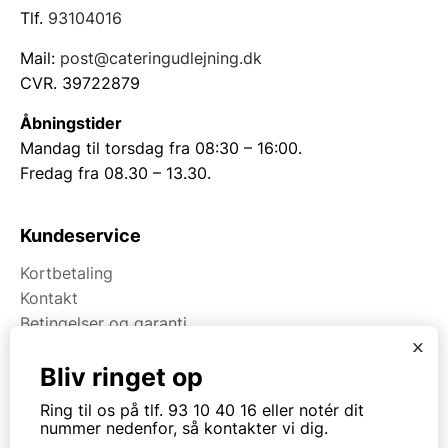
Tlf.
93104016
Mail:
post@cateringudlejning.dk
CVR. 39722879
Åbningstider
Mandag til torsdag fra 08:30 – 16:00.
Fredag fra 08.30 – 13.30.
Kundeservice
Kortbetaling
Kontakt
Betingelser og garanti
x
Bliv ringet op
Om Kpa Udlejning
Ring til os på tlf. 93 10 40 16 eller notér dit
Om Kpa Group
nummer nedenfor, så kontakter vi dig.