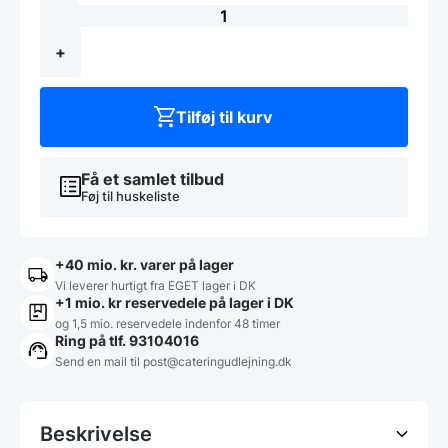
m/
4
blus
+
antal
Tilføj til kurv
Få et samlet tilbud
Føj til huskeliste
+40 mio. kr. varer på lager
Vi leverer hurtigt fra EGET lager i DK
+1 mio. kr reservedele på lager i DK
og 1,5 mio. reservedele indenfor 48 timer
Ring på tlf. 93104016
Send en mail til post@cateringudlejning.dk
Beskrivelse