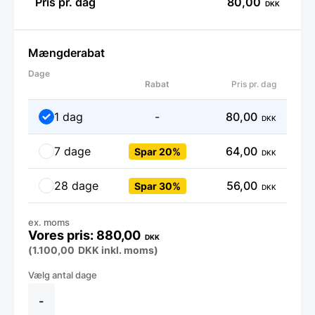
Pris pr. dag
80,00
DKK
Mængderabat
Dage
Rabat
Pris pr. dag
1 dag
-
80,00
DKK
7 dage
64,00
Spar 20%
DKK
28 dage
56,00
Spar 30%
DKK
ex. moms
880,00
DKK
(
1.100,00
DKK
inkl. moms)
Leje
af
Elektrisk
-
kogebord