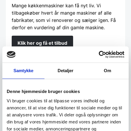
Mange køkkenmaskiner kan få nyt liv. Vi
tilbagekøber hvert år mange maskiner af alle
fabrikater, som vi renoverer og sælger igen. Få
derfor en vurdering af din gamle maskine.
Klik her og få et tilbud
Finansiering
Samtykke
Detaljer
Om
Ønsker du at få dine varer finansieret har vi
Denne hjemmeside bruger cookies
både eget finansieringsselskab samt eksterne
Vi bruger cookies til at tilpasse vores indhold og
samarbejdspartnere. Du findes vores beregner
annoncer, til at vise dig funktioner til sociale medier og til
og ansøgningsskema her:
at analysere vores trafik. Vi deler også oplysninger om
din brug af vores hjemmeside med vores partnere inden
Beregn og ansøg her
for sociale medier, annonceringspartnere og