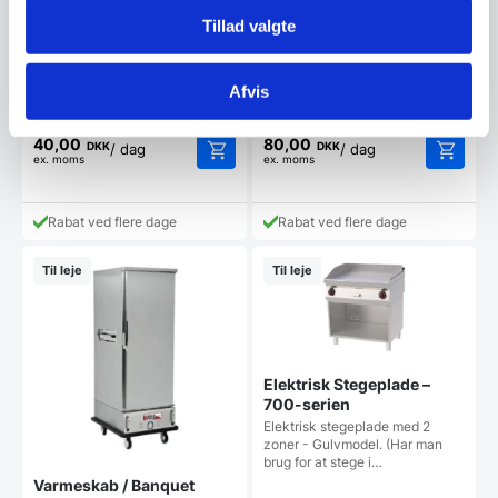
Tillad valgte
Leje af Isdisk t/ 5
Leje af 200 Liters
iskantiner
køleskab i rustfrit stål.
Isdisk til italienske iskantiner
Industrikøleskab /
Afvis
(360x165mm) - OBS: kantiner
underbordskøleskab Køleskabet
medfølger ikke…
kan gå ned til 0°C ved…
40,00
80,00
DKK
DKK
/ dag
/ dag
ex. moms
ex. moms
Rabat ved flere dage
Rabat ved flere dage
Til leje
Til leje
Elektrisk Stegeplade –
700-serien
Elektrisk stegeplade med 2
zoner - Gulvmodel. (Har man
brug for at stege i…
Varmeskab / Banquet