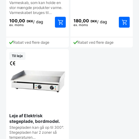
Varmeskab, som kan holde en
stor mængde produkter varme.
Varmeskabet bruges til…
100,00
180,00
DKK
DKK
/ dag
/ dag
ex. moms
ex. moms
Rabat ved flere dage
Rabat ved flere dage
Til leje
Leje af Elektrisk
stegeplade, bordmodel.
Stegepladen kan gå op til 300°.
Stegepladen har 2 zoner så
temperaturen…