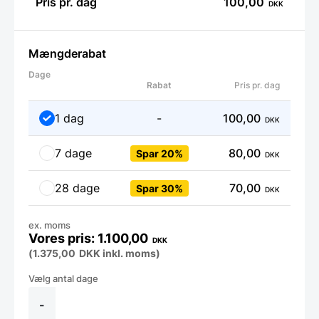
Pris pr. dag
100,00
DKK
Mængderabat
Dage
Rabat
Pris pr. dag
1 dag
-
100,00
DKK
7 dage
80,00
Spar 20%
DKK
28 dage
70,00
Spar 30%
DKK
ex. moms
1.100,00
DKK
(
1.375,00
DKK
inkl. moms)
Leje
af
Elektrisk
-
kogebord