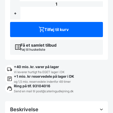
m/
6
blus
+
antal
Tilføj til kurv
Få et samlet tilbud
Føj til huskeliste
+40 mio. kr. varer på lager
Vi leverer hurtigt fra EGET lager i DK
+1 mio. kr reservedele på lager i DK
og 1,5 mio. reservedele indenfor 48 timer
Ring på tlf. 93104016
Send en mail til post@cateringudlejning.dk
Beskrivelse