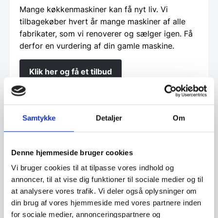
Mange køkkenmaskiner kan få nyt liv. Vi
tilbagekøber hvert år mange maskiner af alle
fabrikater, som vi renoverer og sælger igen. Få
derfor en vurdering af din gamle maskine.
Klik her og få et tilbud
Finansiering
Samtykke
Detaljer
Om
Ønsker du at få dine varer finansieret har vi
Denne hjemmeside bruger cookies
både eget finansieringsselskab samt eksterne
Vi bruger cookies til at tilpasse vores indhold og
samarbejdspartnere. Du findes vores beregner
annoncer, til at vise dig funktioner til sociale medier og til
og ansøgningsskema her:
at analysere vores trafik. Vi deler også oplysninger om
din brug af vores hjemmeside med vores partnere inden
Beregn og ansøg her
for sociale medier, annonceringspartnere og