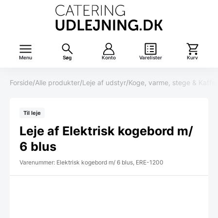
Menu
Søg
Konto
Varelister
Kurv
Forside
/
Alle produkter
/
Leje af udstyr
/
Koge, varme, stege & Kaffe
/
Til leje
Leje af Elektrisk kogebord m/
6 blus
Varenummer: Elektrisk kogebord m/ 6 blus, ERE-1200