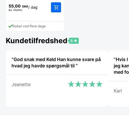
55,00
DKK
/ dag
ex. moms
Rabat ved flere dage
Kundetilfredshed
“God snak med Keld Han kunne svare på
“Hvis I
hvad jeg havde spørgsmål til “
jeg kan
med fo
Jeanette
Karl