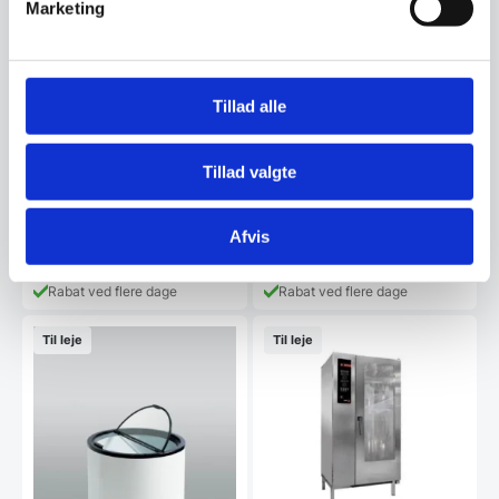
Marketing
Tillad alle
Pommes Frites Varmer
Leje af Elektrisk friture,
bordmodel m/ 2 kar
Pommes frites varmer med 1/1
gn kapacitet. Varmer fra både
Elektrisk friture med 2 kar på
top og bund.…
hver 11 Liter. Der er én
Tillad valgte
friturekurv pr. kar…
30,00
80,00
DKK
DKK
/ dag
/ dag
ex. moms
ex. moms
Afvis
Rabat ved flere dage
Rabat ved flere dage
Til leje
Til leje