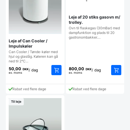
Leje af 20 stiks gasovn m/
trolley.
Ovn til flaskegas (30mBar) med
dampfunktion og plads til 20
gastronombakker.…
Leje af Can Cooler /
Impulskøler
Can Cooler / Tønde-køler med
hjul og glaslåg. Køleren kan gå
ned til 2°C…
50,00
800,00
DKK
DKK
/ dag
/ dag
ex. moms
ex. moms
Rabat ved flere dage
Rabat ved flere dage
Til leje