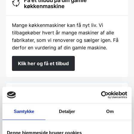
Få et tilbud på din gamle
køkkenmaskine
Mange køkkenmaskiner kan få nyt liv. Vi
tilbagekøber hvert år mange maskiner af alle
fabrikater, som vi renoverer og sælger igen. Få
derfor en vurdering af din gamle maskine.
Klik her og få et tilbud
Finansiering
Ønsker du at få dine varer finansieret har vi
Samtykke
Detaljer
Om
både eget finansieringsselskab samt eksterne
samarbejdspartnere. Du findes vores beregner
Denne hjemmeside bruger cookies
og ansøgningsskema her: