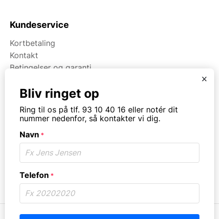
Kundeservice
Kortbetaling
Kontakt
Betingelser og garanti
x
Bliv ringet op
Om Kpa Udlejning
Ring til os på tlf. 93 10 40 16 eller notér dit
Om Kpa Group
nummer nedenfor, så kontakter vi dig.
Projekter
Navn
*
Fødevaredokumentation
Kategorier
Telefon
*