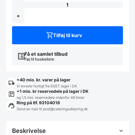
bordmodel.
antal
+
Tilføj til kurv
Få et samlet tilbud
Føj til huskeliste
+40 mio. kr. varer på lager
Vi leverer hurtigt fra EGET lager i DK
+1 mio. kr reservedele på lager i DK
og 1,5 mio. reservedele indenfor 48 timer
Ring på tlf. 93104016
Send en mail til post@cateringudlejning.dk
Beskrivelse