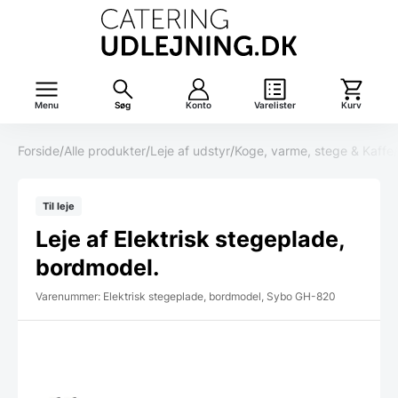
Menu
Søg
Konto
Varelister
Kurv
Forside
/
Alle produkter
/
Leje af udstyr
/
Koge, varme, stege & Kaffe
/
Til leje
Leje af Elektrisk stegeplade,
bordmodel.
Varenummer: Elektrisk stegeplade, bordmodel, Sybo GH-820