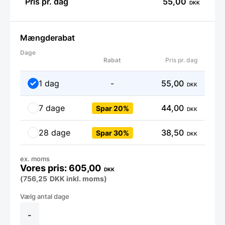
Pris pr. dag
55,00
DKK
Mængderabat
Dage
Rabat
Pris pr. dag
1 dag
-
55,00
DKK
7 dage
44,00
Spar 20%
DKK
28 dage
38,50
Spar 30%
DKK
ex. moms
605,00
DKK
(
756,25
DKK
inkl. moms)
Leje
af
Elektrisk
-
stegeplade,