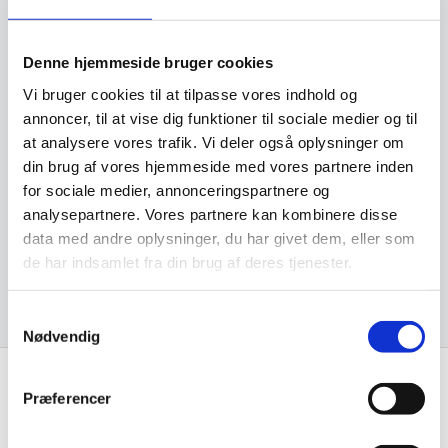
Telefonnummer
*
Denne hjemmeside bruger cookies
Vi bruger cookies til at tilpasse vores indhold og
annoncer, til at vise dig funktioner til sociale medier og til
Emailadresse
at analysere vores trafik. Vi deler også oplysninger om
*
din brug af vores hjemmeside med vores partnere inden
for sociale medier, annonceringspartnere og
analysepartnere. Vores partnere kan kombinere disse
data med andre oplysninger, du har givet dem, eller som
de har indsamlet fra din brug af deres tjenester.
Samtykkevalg
Nødvendig
Præferencer
Få de bedste tilbud først!