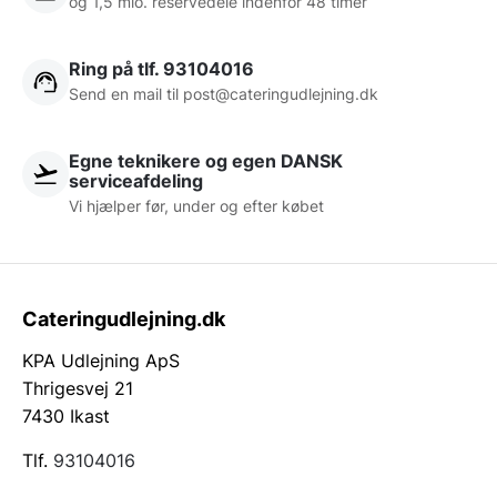
og 1,5 mio. reservedele indenfor 48 timer
Ring på tlf. 93104016
Send en mail til post@cateringudlejning.dk
Egne teknikere og egen DANSK
serviceafdeling
Vi hjælper før, under og efter købet
Cateringudlejning.dk
KPA Udlejning ApS
Thrigesvej 21
7430 Ikast
Tlf.
93104016