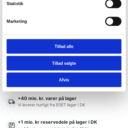
Statistik
Husk at tilmelde dig vores nyhedsbrev og vær først
til de bedste tilbud. Og bare rolig, vi spammer dig
ikke, men sender kun relevante tilbud og
Marketing
informationer til dig.
Tillad alle
Ja tak, tilmeld mig
Tillad valgte
Afvis
+40 mio. kr. varer på lager
Vi leverer hurtigt fra EGET lager i DK
+1 mio. kr reservedele på lager i DK