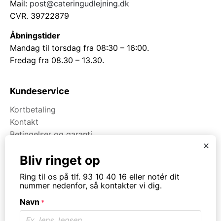
Mail:
post@cateringudlejning.dk
CVR. 39722879
Åbningstider
Mandag til torsdag fra 08:30 – 16:00.
Fredag fra 08.30 – 13.30.
Kundeservice
Kortbetaling
Kontakt
Betingelser og garanti
x
Bliv ringet op
Om Kpa Udlejning
Ring til os på tlf. 93 10 40 16 eller notér dit
Om Kpa Group
nummer nedenfor, så kontakter vi dig.
Projekter
Navn
*
Fødevaredokumentation