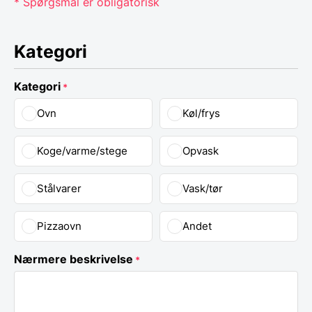
* Spørgsmål er obligatorisk
Kategori
Kategori
*
Ovn
Køl/frys
Koge/varme/stege
Opvask
Stålvarer
Vask/tør
Pizzaovn
Andet
Nærmere beskrivelse
*