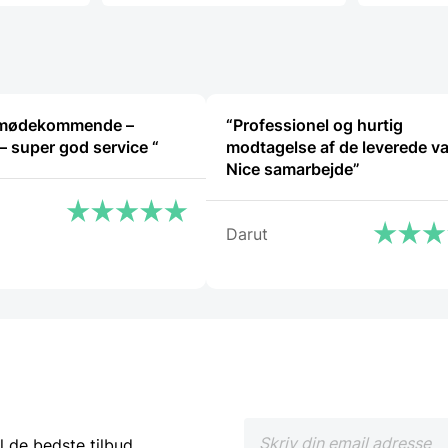
122,50 DK
 imødekommende –
“Professionel og hurtig
hjælpsom – super god service “
modtagelse af de leverede va
Nice samarbejde”
Darut
l de bedste tilbud.