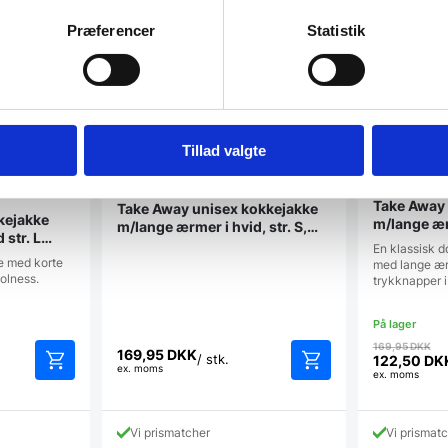
Præferencer
Statistik
Tillad valgte
Take Away 
Take Away unisex kokkejakke
kejakke
m/lange ærm
m/lange ærmer i hvid, str. S,
 str. L
Nybo
Nybo
En klassisk 
), Nybo
e med korte
med lange ær
olness.
trykknapper 
D
169,95
DKK
169,95
DKK
op
/ stk.
122,50
DK
ex. moms
Den
ex. moms
pr
aktuelle
va
pris
16
er:
Vi prismatcher
Vi prismat