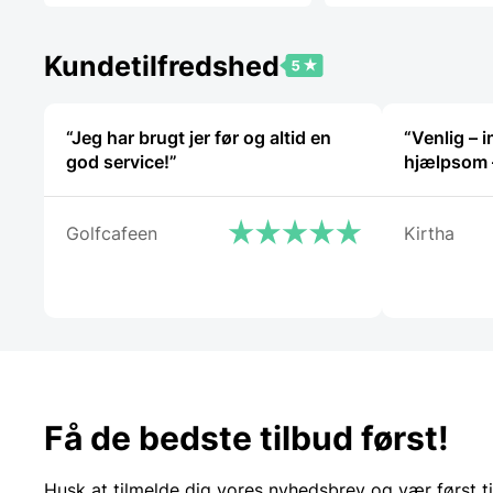
Kundetilfredshed
“Jeg har brugt jer før og altid en
“Venlig –
god service!”
Golfcafeen
Kirtha
Få de bedste tilbud først!
Husk at tilmelde dig vores nyhedsbrev og vær først ti