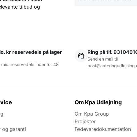
elevante tilbud og
o. kr reservedele på lager
Ring på tlf. 9310401
Send en mail til
 mio. reservedele indenfor 48
post@cateringudlejning.
vice
Om Kpa Udlejning
ng
Om Kpa Group
Projekter
r og garanti
Fødevaredokumentation