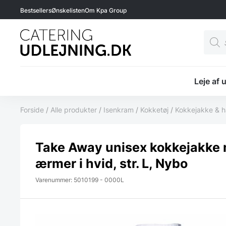
Bestsellers
Ønskelisten
Om Kpa Group
Produ
searc
Leje af 
Forside
/
Alle produkter
/
Isenkram
/
Kokketøj
/
Kokkejakke & h
Take Away unisex kokkejakke
ærmer i hvid, str. L, Nybo
Varenummer: 5010199 - 0000L