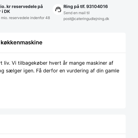
io. kr reservedele på
Ring på tlf. 93104016
r i DK
Send en mail til
5 mio. reservedele indenfor 48
post@cateringudlejning.dk
le køkkenmaskine
liv. Vi tilbagekøber hvert år mange maskiner af
 og sælger igen. Få derfor en vurdering af din gamle