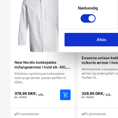
Samtykkevalg
Nødvendig
Afvis
Essence unisex kok
New Nordic kokkejakke
m/korte ærmer i hvid
m/langeærmer i hvid str. 4XL,
(upcycled materiale
Minimalistisk kokkejakk
Nybo
ærmer og underspillet co
Stilsikker og formsyet kokkejakke
Perfekt til…
med lange ærmer, passer perfekt til
både…
379,95
DKK
329,95
DKK
/ stk.
/ stk.
ex. moms
ex. moms
Vi prismatcher
Vi prismatcher