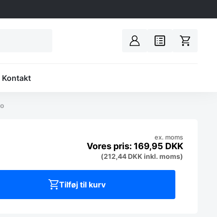
Spacer
Kontakt
bo
ex. moms
169,95
DKK
(
212,44
DKK
inkl. moms)
Tilføj til kurv