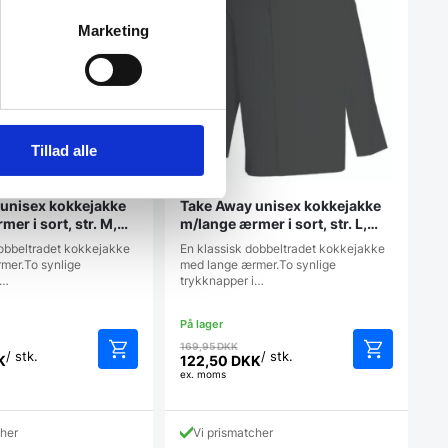
Marketing
Tillad alle
unisex kokkejakke
Take Away unisex kokkejakke
er i sort, str. M,
m/lange ærmer i sort, str. L,
Nybo
dobbeltradet kokkejakke
En klassisk dobbeltradet kokkejakke
mer.To synlige
med lange ærmer.To synlige
i…
trykknapper i…
en
Den
169,95
DKK
/ stk.
/ stk.
rindelige
oprindelige
K
122,50
DKK
Den
ex. moms
is
pris
aktuelle
r:
var:
pris
9,95 DKK.
169,95 DKK.
er:
cher
Vi prismatcher