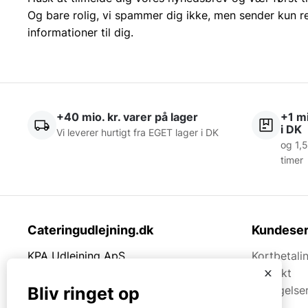
Og bare rolig, vi spammer dig ikke, men sender kun r
informationer til dig.
+40 mio. kr. varer på lager
+1 mi
i DK
Vi leverer hurtigt fra EGET lager i DK
og 1,5
timer
Cateringudlejning.dk
Kundeser
KPA Udlejning ApS
Kortbetali
x
Thrigesvej 21
Kontakt
7430 Ikast
Betingelse
Bliv ringet op