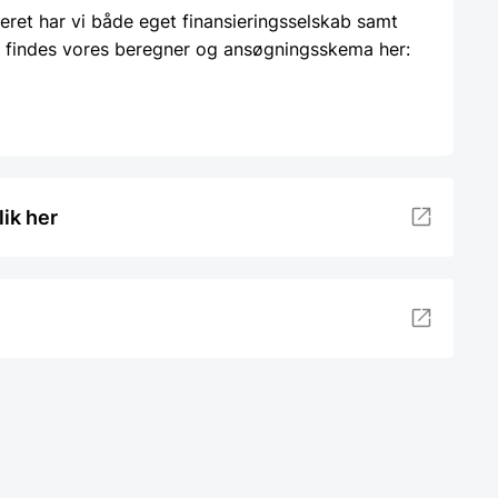
ieret har vi både eget finansieringsselskab samt
 findes vores beregner og ansøgningsskema her:
lik her