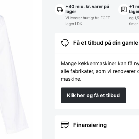
L,
Nybo
+40 mio. kr. varer på
+1 m
antal
lager
lage
Vi leverer hurtigt fra EGET
og 1,
lager i DK
timer
Få et tilbud på din gam
Mange køkkenmaskiner kan få nyt 
alle fabrikater, som vi renoverer
maskine.
Klik her og få et tilbud
Finansiering