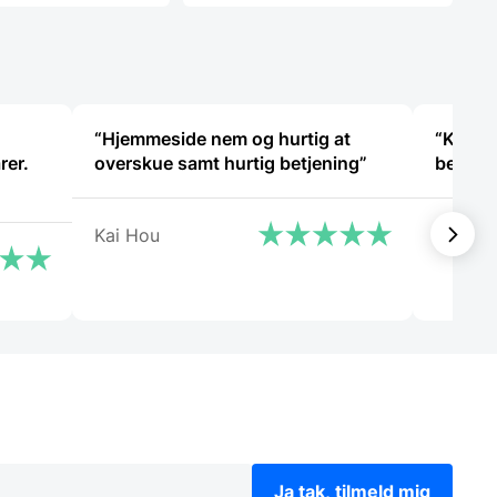
K.
122,50 DKK.
“Hjemmeside nem og hurtig at
“Kom hu
rer.
overskue samt hurtig betjening”
bestilt
Kai Hou
Ani Ho
Ja tak, tilmeld mig