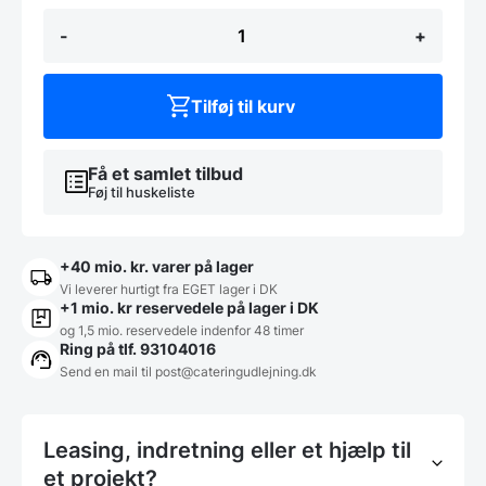
Take
-
+
Away
unisex
kokkejakke
m/lange
Tilføj til kurv
ærmer
i
hvid,
str.
Få et samlet tilbud
M,
Føj til huskeliste
Nybo
antal
+40 mio. kr. varer på lager
Vi leverer hurtigt fra EGET lager i DK
+1 mio. kr reservedele på lager i DK
og 1,5 mio. reservedele indenfor 48 timer
Ring på tlf. 93104016
Send en mail til post@cateringudlejning.dk
Leasing, indretning eller et hjælp til
et projekt?