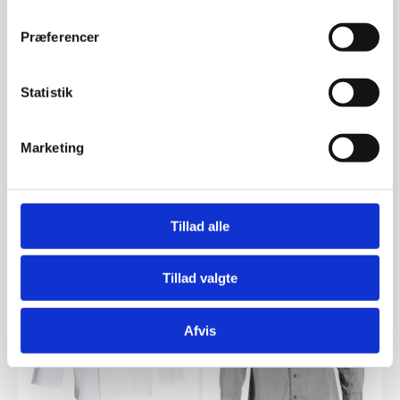
Præferencer
Har du spørgsmål til varen? Klik her
Statistik
Vi prismatcher - Klik her
Marketing
Relaterede varer
Tillad alle
Tillad valgte
Afvis