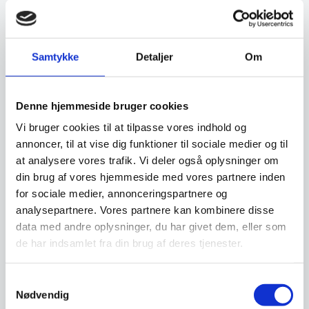
Mange køkkenmaskiner kan få nyt liv. Vi
tilbagekøber hvert år mange maskiner af alle
fabrikater, som vi renoverer og sælger igen. Få
derfor en vurdering af din gamle maskine.
Samtykke
Detaljer
Om
Klik her og få et tilbud
Denne hjemmeside bruger cookies
Vi bruger cookies til at tilpasse vores indhold og
annoncer, til at vise dig funktioner til sociale medier og til
Finansiering
at analysere vores trafik. Vi deler også oplysninger om
din brug af vores hjemmeside med vores partnere inden
for sociale medier, annonceringspartnere og
Ønsker du at få dine varer finansieret har vi
analysepartnere. Vores partnere kan kombinere disse
både eget finansieringsselskab samt eksterne
data med andre oplysninger, du har givet dem, eller som
samarbejdspartnere. Du findes vores beregner
de har indsamlet fra din brug af deres tjenester.
og ansøgningsskema her:
Samtykkevalg
Beregn og ansøg her
Nødvendig