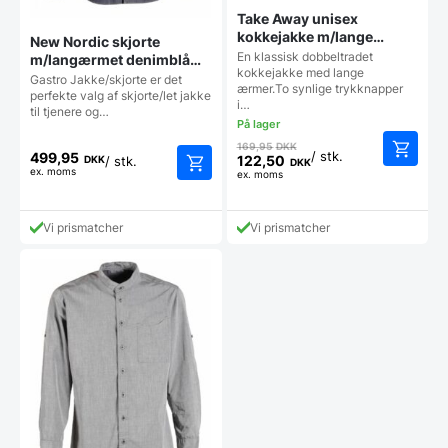
Take Away unisex
kokkejakke m/lange
New Nordic skjorte
ærmer i sort, str. L, Nybo
En klassisk dobbeltradet
m/langærmet denimblå
kokkejakke med lange
str. XL, Nybo
Gastro Jakke/skjorte er det
ærmer.To synlige trykknapper
perfekte valg af skjorte/let jakke
i…
til tjenere og…
Den
169,95
DKK
499,95
/ stk.
oprindelige
122,50
DKK
/ stk.
DKK
ex. moms
Den
ex. moms
pris
aktuelle
var:
pris
169,95 DKK.
Vi prismatcher
Vi prismatcher
er:
122,50 DKK.