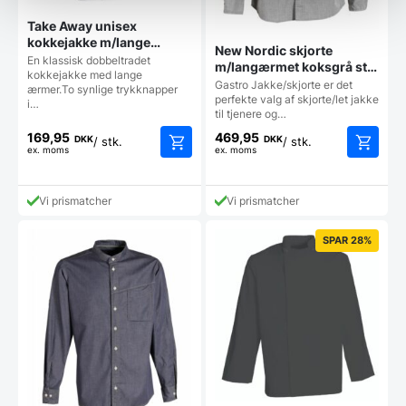
Take Away unisex
kokkejakke m/lange
New Nordic skjorte
ærmer i hvid, str. XS, Nybo
En klassisk dobbeltradet
m/langærmet koksgrå str.
kokkejakke med lange
2XL, Nybo
Gastro Jakke/skjorte er det
ærmer.To synlige trykknapper
perfekte valg af skjorte/let jakke
i…
til tjenere og…
169,95
469,95
DKK
DKK
/ stk.
/ stk.
ex. moms
ex. moms
Vi prismatcher
Vi prismatcher
SPAR 28%