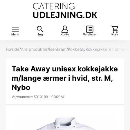
Menu
Søg
Konto
Varelister
Kurv
Forside
/
Alle produkter
/
Isenkram
/
Kokketøj
/
Kokkejakke & hat
/
Take
Take Away unisex kokkejakke
m/lange ærmer i hvid, str. M,
Nybo
Varenummer: 5010199 - 0000M