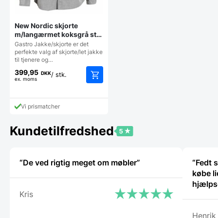
New Nordic skjorte
m/langærmet koksgrå str.
XL, Nybo
Gastro Jakke/skjorte er det
perfekte valg af skjorte/let jakke
til tjenere og…
399,95
DKK
/ stk.
ex. moms
Vi prismatcher
Kundetilfredshed
“De ved rigtig meget om møbler”
“Fedt s
købe li
hjælp
Kris
Henrik