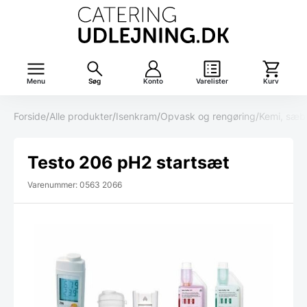
Menu
Søg
Konto
Varelister
Kurv
Forside
/
Alle produkter
/
Isenkram
/
Opvask og rengøring
/
Kemi, sæb
Testo 206 pH2 startsæt
Varenummer: 0563 2066