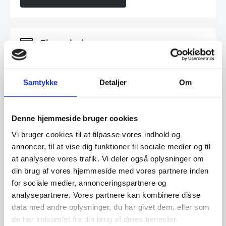
Finansiering
Ønsker du at få dine varer finansieret har vi
Samtykke
Detaljer
Om
både eget finansieringsselskab samt eksterne
samarbejdspartnere. Du findes vores beregner
og ansøgningsskema her:
Denne hjemmeside bruger cookies
Vi bruger cookies til at tilpasse vores indhold og
Beregn og ansøg her
annoncer, til at vise dig funktioner til sociale medier og til
at analysere vores trafik. Vi deler også oplysninger om
din brug af vores hjemmeside med vores partnere inden
for sociale medier, annonceringspartnere og
Har du spørgsmål til varen? Klik her
analysepartnere. Vores partnere kan kombinere disse
data med andre oplysninger, du har givet dem, eller som
de har indsamlet fra din brug af deres tjenester.
Vi prismatcher - Klik her