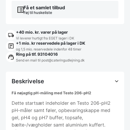
Få et samlet tilbud
Føj til huskeliste
+40 mio. kr. varer på lager
Vi leverer hurtigt fra EGET lager i DK
+1 mio. kr reservedele på lager i DK
og 1,5 mio. reservedele indenfor 48 timer
Ring på tlf. 93104016
Send en mail til post@cateringudlejning.dk
Beskrivelse
Få nøjagtig pH-måling med Testo 206-pH2
Dette startsæt indeholder en Testo 206-pH2
pH-måler samt føler, opbevaringskappe med
gel, pH4 og pH7 buffer, topsafe,
bælte-/vægholder samt aluminium kuffert.