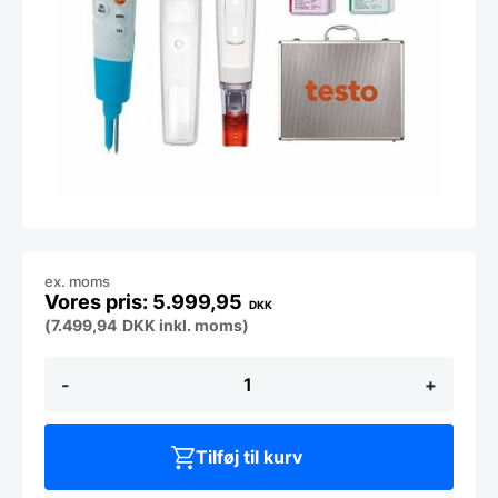
ex. moms
5.999,95
DKK
(
7.499,94
DKK
inkl. moms)
Testo
-
+
206
pH2
startsæt
antal
Tilføj til kurv