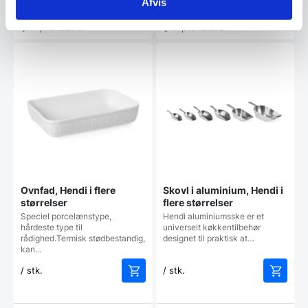
Afvis
Vi prismatcher
Vi prismatcher
Ovnfad, Hendi i flere
Skovl i aluminium, Hendi i
størrelser
flere størrelser
Speciel porcelænstype,
Hendi aluminiumsske er et
hårdeste type til
universelt køkkentilbehør
rådighed.Termisk stødbestandig,
designet til praktisk at…
kan…
/ stk.
/ stk.