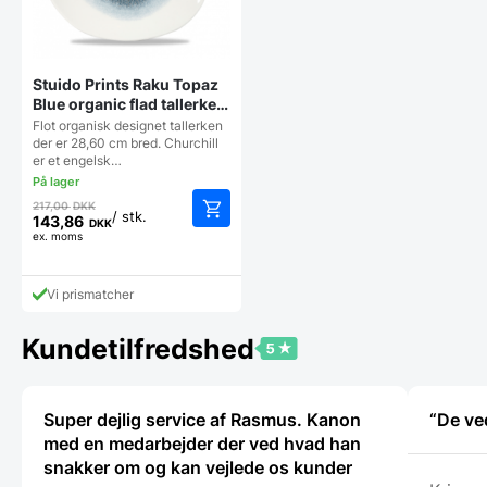
Stuido Prints Raku Topaz
Blue organic flad tallerken
28,6 cm, Churchill
Flot organisk designet tallerken
der er 28,60 cm bred. Churchill
er et engelsk…
Den
217,00
DKK
/ stk.
oprindelige
143,86
DKK
Den
ex. moms
pris
aktuelle
var:
pris
217,00 DKK.
Vi prismatcher
er:
143,86 DKK.
Kundetilfredshed
Super dejlig service af Rasmus. Kanon
“De ve
med en medarbejder der ved hvad han
snakker om og kan vejlede os kunder