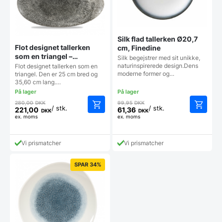
Silk flad tallerken Ø20,7
Flot designet tallerken
cm, Finedine
som en triangel –
Silk begejstrer med sit unikke,
Churchill
naturinspirerede design.Dens
Flot designet tallerken som en
moderne former og…
triangel. Den er 25 cm bred og
35,60 cm lang.…
Den
Den
280,00
DKK
99,95
DKK
/ stk.
/ stk.
oprindelige
oprindelige
221,00
61,36
DKK
DKK
Den
Den
ex. moms
ex. moms
pris
pris
aktuelle
aktuelle
var:
var:
pris
pris
280,00 DKK.
99,95 DKK.
Vi prismatcher
Vi prismatcher
er:
er:
221,00 DKK.
61,36 DKK.
SPAR 34%