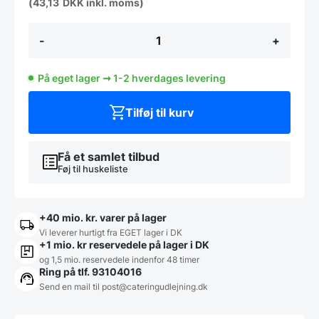
(
43,13
DKK
inkl. moms)
Tallerken
-
+
21
cm,
Turkis,
På eget lager ➞ 1-2 hverdages levering
FineDine
(udgår)
antal
Tilføj til kurv
Få et samlet tilbud
Føj til huskeliste
+40 mio. kr. varer på lager
Vi leverer hurtigt fra EGET lager i DK
+1 mio. kr reservedele på lager i DK
og 1,5 mio. reservedele indenfor 48 timer
Ring på tlf. 93104016
Send en mail til post@cateringudlejning.dk