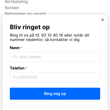
Kortbetaling
Kontakt
Betingelser og garanti
x
Bliv ringet op
Om Kpa Udlejning
Ring til os på tlf. 93 10 40 16 eller notér dit
Om Kpa Group
nummer nedenfor, så kontakter vi dig.
Projekter
Navn
*
Fødevaredokumentation
Kategorier
Telefon
*
© Copyright. All rights reserved.