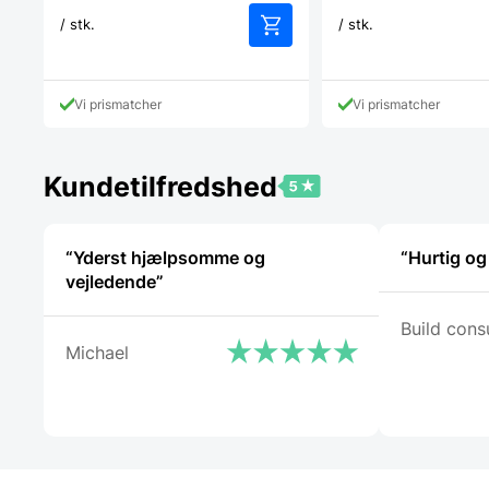
/ stk.
/ stk.
Vi prismatcher
Vi prismatcher
Kundetilfredshed
“Yderst hjælpsomme og
“Hurtig og
vejledende”
Build consu
Michael