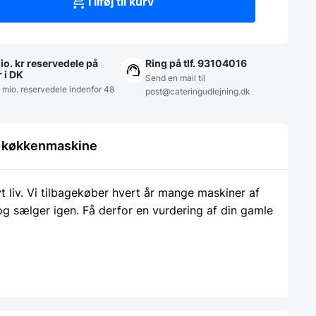
Tilføj til kurv
io. kr reservedele på
Ring på tlf. 93104016
r i DK
Send en mail til
5 mio. reservedele indenfor 48
post@cateringudlejning.dk
le køkkenmaskine
liv. Vi tilbagekøber hvert år mange maskiner af
 og sælger igen. Få derfor en vurdering af din gamle