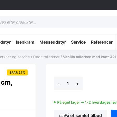
cts
h
udstyr
Isenkram
Messeudstyr
Service
Referencer
lerkner og service
/
Flade tallerkner
/
Vanilla tallerken med kant Ø21
SPAR 27%
Vanilla
 cm,
-
+
tallerken
med
kant
Ø21
cm,
På eget lager ➞ 1-2 hverdages le
Finedine
antal
Få et samlet tilbud