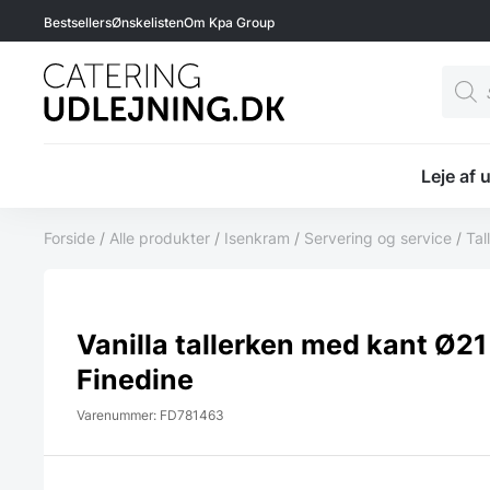
Bestsellers
Ønskelisten
Om Kpa Group
Produ
searc
Leje af 
Forside
/
Alle produkter
/
Isenkram
/
Servering og service
/
Tal
Vanilla tallerken med kant Ø21
Finedine
Varenummer: FD781463