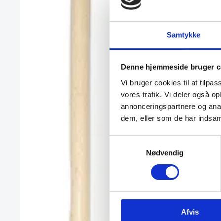
Samtykke
Denne hjemmeside bruger c
Si med fine masker, 
flere størrelser
Vi bruger cookies til at tilpas
Med trådhåndtag
vores trafik. Vi deler også 
annonceringspartnere og anal
dem, eller som de har indsaml
Samtykkevalg
Nødvendig
Afvis