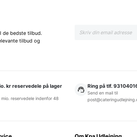
l de bedste tilbud.
elevante tilbud og
o. kr reservedele på lager
Ring på tlf. 9310401
Send en mail til
 mio. reservedele indenfor 48
post@cateringudlejning.
vice
Om Kpa Udlejning