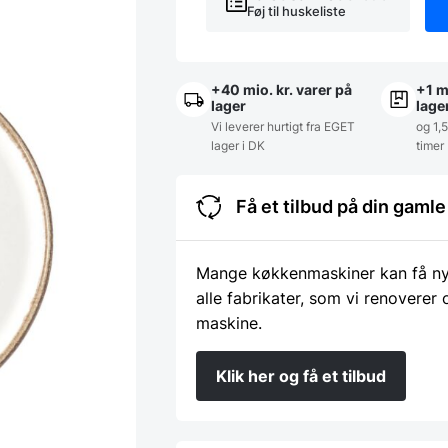
Føj til huskeliste
+40 mio. kr. varer på
+1 m
lager
lage
Vi leverer hurtigt fra EGET
og 1,
lager i DK
timer
Få et tilbud på din gam
Mange køkkenmaskiner kan få nyt 
alle fabrikater, som vi renoverer
maskine.
Klik her og få et tilbud