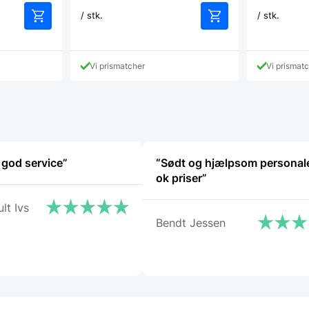
/ stk.
/ stk.
Vi prismatcher
Vi prismat
 god service”
“Sødt og hjælpsom personal
ok priser”
lt Ivs
Bendt Jessen