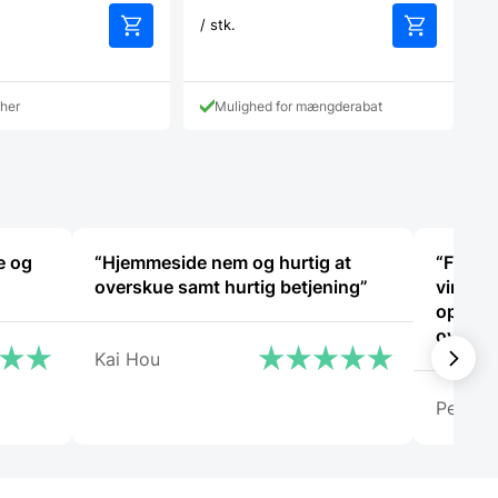
/ stk.
cher
Mulighed for mængderabat
e og
“Hjemmeside nem og hurtig at
“Fantas
overskue samt hurtig betjening”
virkeli
oplevel
ovn til
Kai Hou
ikke ha
problem
Peter 
anbefa
både på
ud over