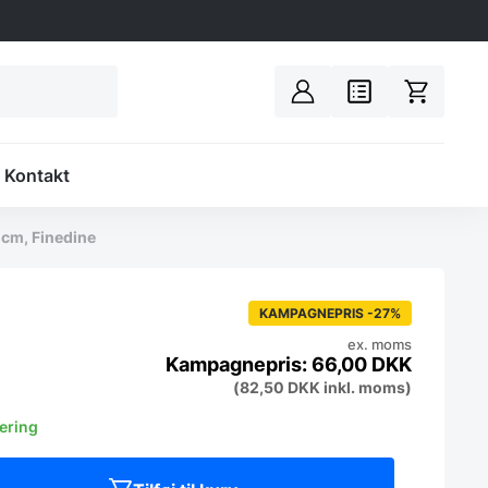
Spacer
Kontakt
 cm, Finedine
KAMPAGNEPRIS -27%
ex. moms
66,00
DKK
(
82,50
DKK
inkl. moms)
vering