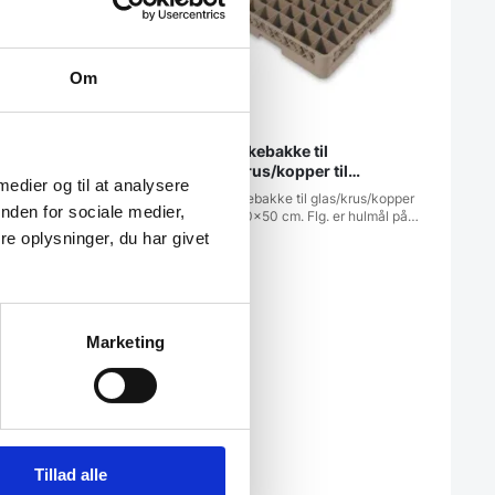
Om
eris 120 cm, Was
Opvaskebakke til
glas/krus/kopper til
 medier og til at analysere
industriopvasker
is fra WAS120 cm
Opvaskebakke til glas/krus/kopper
nden for sociale medier,
måler 50x50 cm. Flg. er hulmål på…
e oplysninger, du har givet
Marketing
Tillad alle