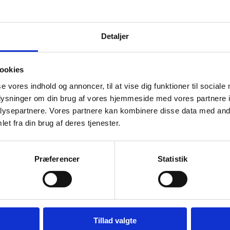
Detaljer
ookies
Hendi i
Si dobbeltsasket med træskaft,
Ballonpisk
Hendi i flere størrelser
(udgået)
se vores indhold og annoncer, til at vise dig funktioner til sociale
Træhåndtag.Forstærkende beslag.
Ballonpisker
oplysninger om din brug af vores hjemmeside med vores partnere i
ysepartnere. Vores partnere kan kombinere disse data med andr
et fra din brug af deres tjenester.
Præferencer
Statistik
Tillad valgte