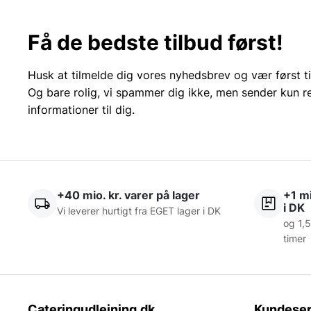
Få de bedste tilbud først!
Husk at tilmelde dig vores nyhedsbrev og vær først ti
Og bare rolig, vi spammer dig ikke, men sender kun r
informationer til dig.
+40 mio. kr. varer på lager
+1 mi
i DK
Vi leverer hurtigt fra EGET lager i DK
og 1,5
timer
Cateringudlejning.dk
Kundeser