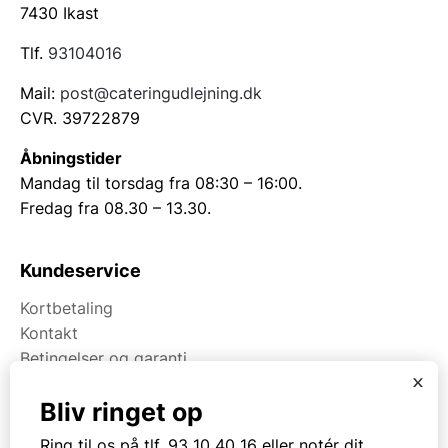
7430 Ikast
Tlf.
93104016
Mail:
post@cateringudlejning.dk
CVR. 39722879
Åbningstider
Mandag til torsdag fra 08:30 – 16:00.
Fredag fra 08.30 – 13.30.
Kundeservice
Kortbetaling
Kontakt
Betingelser og garanti
x
Bliv ringet op
Om Kpa Udlejning
Ring til os på tlf. 93 10 40 16 eller notér dit