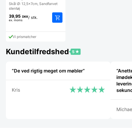
Skål Ø: 12,5x7cm, Sandfarvet
stentøj
39,95
DKK
/ stk.
ex. moms
Vi prismatcher
Kundetilfredshed
“De ved rigtig meget om møbler”
“Anette
imødek
leverin
Kris
sekund
Michae