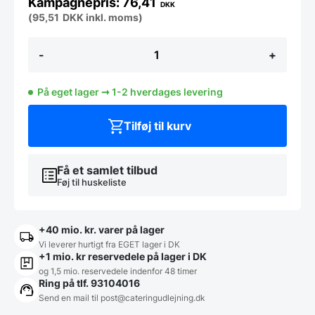
76,41
DKK
(
95,51
DKK
inkl. moms)
Studio
-
+
Prints
Raku
Jasper
På eget lager ➞ 1-2 hverdages levering
Grey
flad
tallerken
Tilføj til kurv
26
cm,
Churchill
antal
Få et samlet tilbud
Føj til huskeliste
+40 mio. kr. varer på lager
Vi leverer hurtigt fra EGET lager i DK
+1 mio. kr reservedele på lager i DK
og 1,5 mio. reservedele indenfor 48 timer
Ring på tlf. 93104016
Send en mail til post@cateringudlejning.dk