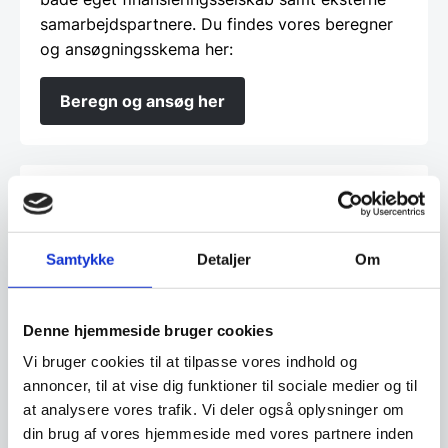
samarbejdspartnere. Du findes vores beregner
og ansøgningsskema her:
Beregn og ansøg her
Har du spørgsmål til varen? Klik her
Samtykke
Detaljer
Om
Vi prismatcher - Klik her
Denne hjemmeside bruger cookies
Relaterede varer
Vi bruger cookies til at tilpasse vores indhold og
annoncer, til at vise dig funktioner til sociale medier og til
SPAR 31%
at analysere vores trafik. Vi deler også oplysninger om
din brug af vores hjemmeside med vores partnere inden