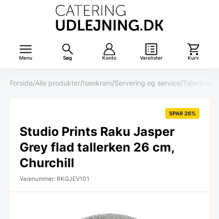
Menu
Søg
Konto
Varelister
Kurv
Forside
/
Alle produkter
/
Isenkram
/
Servering og service
/
Tallerkner 
SPAR 26%
Studio Prints Raku Jasper
Grey flad tallerken 26 cm,
Churchill
Varenummer: RKGJEV101