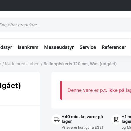
cts
h
udstyr
Isenkram
Messeudstyr
Service
Referencer
r
/
Køkkenredskaber
/
Ballonpiskeris 120 cm, Was (udgået)
dgået)
Denne vare er p.t. ikke på la
+40 mio. kr. varer på
+1 m
lager
lage
Vi leverer hurtigt fra EGET
og 1,