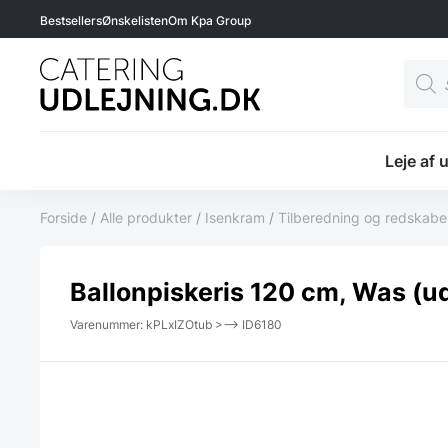
Bestsellers
Ønskelisten
Om Kpa Group
Produ
searc
Leje af 
Forside
/
Alle produkter
/
Isenkram
/
Tilberedning og redskabe
Ballonpiskeris 120 cm, Was (u
Varenummer: kPLxIZOtub >--> ID6180