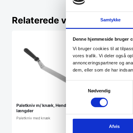
Relaterede varer
Samtykke
Denne hjemmeside bruger c
Vi bruger cookies til at tilpas
vores trafik. Vi deler også 
annonceringspartnere og anal
dem, eller som de har indsaml
Samtykkevalg
Nødvendig
Paletkniv m/ knæk, Hendi i flere
Ovnfad, Hendi i flere
længder
Speciel porcelænstype, 
til rådighed.Termisk stø
Paletkniv med knæk
kan…
Afvis