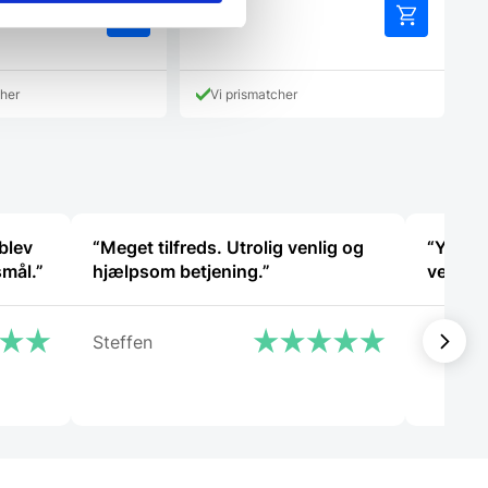
/ stk.
cher
Vi prismatcher
blev
“Meget tilfreds. Utrolig venlig og
“Yders
smål.”
hjælpsom betjening.”
vejled
Steffen
Michae