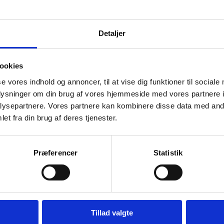
Detaljer
ookies
se vores indhold og annoncer, til at vise dig funktioner til sociale
oplysninger om din brug af vores hjemmeside med vores partnere i
ysepartnere. Vores partnere kan kombinere disse data med andr
et fra din brug af deres tjenester.
Præferencer
Statistik
Skærebræt i træ, Hendi i flere
størrelser
 størrelser
Si dobbelt
Hendi i fle
1/1 gn mål: 530x325x(h)45 1/2 gn…
hårdeste type
dbestandig,
Træhåndtag.F
Tillad valgte