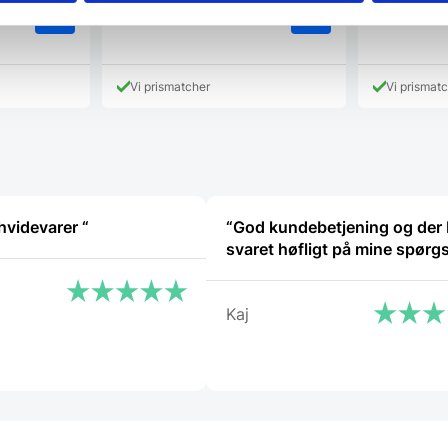
/ stk.
/ stk.
Vi prismatcher
Vi prismat
“Ekspert i hvidevarer “
“God kundebetjening og der 
svaret høfligt på mine spørg
Kaj