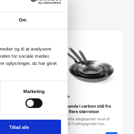
Om
 medier og til at analysere
nden for sociale medier,
e oplysninger, du har givet
Marketing
sasket med træskaft,
Stegepande i carbon stål fra
re størrelser
Hendi i flere størrelser
orstærkende beslag.
Traditionelle stegepander lavet af
valset stål.Yndlingsgryder hos…
Tillad alle