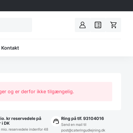
Spacer
Kontakt
ger og er derfor ikke tilgængelig.
io. kr reservedele på
Ring på tlf. 93104016
r i DK
Send en mail til
5 mio. reservedele indenfor 48
post@cateringudlejning.dk