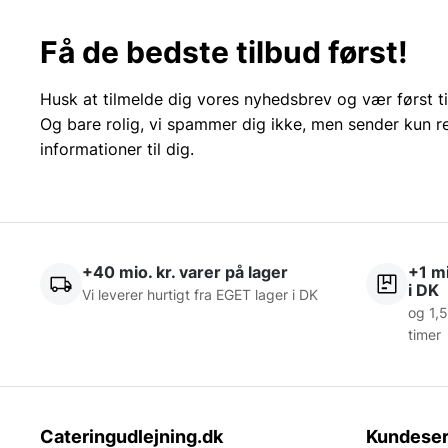
Få de bedste tilbud først!
Husk at tilmelde dig vores nyhedsbrev og vær først ti
Og bare rolig, vi spammer dig ikke, men sender kun r
informationer til dig.
+40 mio. kr. varer på lager
+1 mi
i DK
Vi leverer hurtigt fra EGET lager i DK
og 1,5
timer
Cateringudlejning.dk
Kundeser