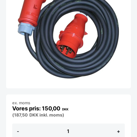
ex. moms
150,00
DKK
(
187,50
DKK
inkl. moms)
Forlængerkabel
-
+
på
10