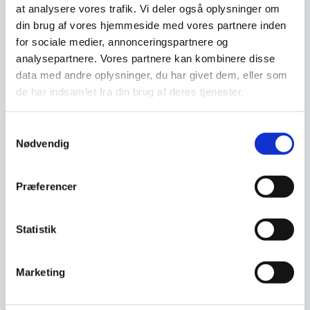
at analysere vores trafik. Vi deler også oplysninger om
din brug af vores hjemmeside med vores partnere inden
for sociale medier, annonceringspartnere og
analysepartnere. Vores partnere kan kombinere disse
Leje af Gasstegeplade,
data med andre oplysninger, du har givet dem, eller som
Varmeplade
Gulvmodel.
de har indsamlet fra din brug af deres tjenester.
Elektrisk varmeplade i 1/1 gn
Stegepladen kan gå op til 300°.
størrelse. Varmeplade til 1/1 gn,
Stegepladen har 2 zoner så
som holder…
temperaturen…
Samtykkevalg
20,00
180,00
DKK
DKK
Nødvendig
/ dag
/ dag
ex. moms
ex. moms
Præferencer
Rabat ved flere dage
Rabat ved flere dage
Til leje
Til leje
Statistik
Marketing
Leje af Elektrisk 4 stiks