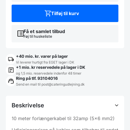
Meter
(32amp)
Tilføj til kurv
antal
Få et samlet tilbud
Føj til huskeliste
+40 mio. kr. varer på lager
Vi leverer hurtigt fra EGET lager i DK
+1 mio. kr reservedele på lager i DK
og 1,5 mio. reservedele indenfor 48 timer
Ring på tlf. 93104016
Send en mail til post@cateringudlejning.dk
Beskrivelse
10 meter forlængerkabel til 32amp (5×6 mm2)
Udlejningsprisen på kabler som tilbehør til andet