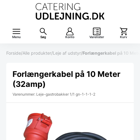
Menu
Søg
Konto
Varelister
Kurv
Forside
/
Alle produkter
/
Leje af udstyr
/
Forlængerkabel på 10 Met
Forlængerkabel på 10 Meter
(32amp)
Varenummer: Leje-gastrobakker 1/1 gn-1-1-1-2