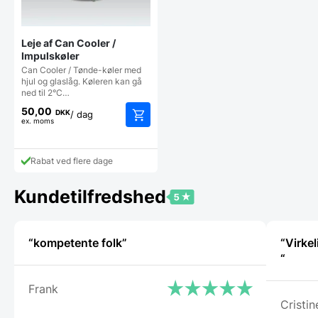
Leje af Can Cooler /
Impulskøler
Can Cooler / Tønde-køler med
hjul og glaslåg. Køleren kan gå
ned til 2°C…
50,00
DKK
/ dag
ex. moms
Rabat ved flere dage
Kundetilfredshed
“kompetente folk”
“Virkel
“
Frank
Cristin