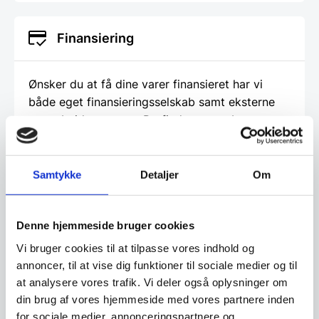
Finansiering
Ønsker du at få dine varer finansieret har vi
både eget finansieringsselskab samt eksterne
samarbejdspartnere. Du findes vores beregner
og ansøgningsskema her:
Beregn og ansøg her
Samtykke
Detaljer
Om
Denne hjemmeside bruger cookies
Har du spørgsmål til varen? Klik her
Vi bruger cookies til at tilpasse vores indhold og
annoncer, til at vise dig funktioner til sociale medier og til
at analysere vores trafik. Vi deler også oplysninger om
Vi prismatcher - Klik her
din brug af vores hjemmeside med vores partnere inden
for sociale medier, annonceringspartnere og