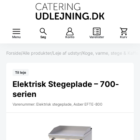
Menu
Søg
Konto
Varelister
Kurv
Forside
/
Alle produkter
/
Leje af udstyr
/
Koge, varme, stege & Kaffe
/
Til leje
Elektrisk Stegeplade – 700-
serien
Varenummer: Elektrisk stegeplade, Asber EFTE-800