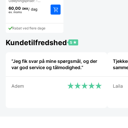
Udlejningspriser: -…
60,00
DKK
/ dag
ex. moms
Rabat ved flere dage
Kundetilfredshed
“Jeg fik svar på mine spørgsmål, og der
Tjekker
var god service og tålmodighed.”
samm
Adem
Laila