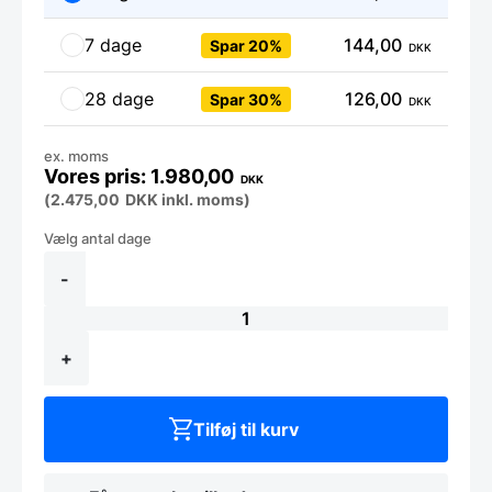
7 dage
144,00
Spar 20%
DKK
28 dage
126,00
Spar 30%
DKK
ex. moms
1.980,00
DKK
(
2.475,00
DKK
inkl. moms)
Elektrisk
Stegeplade
-
-
700-
serien
antal
+
Tilføj til kurv