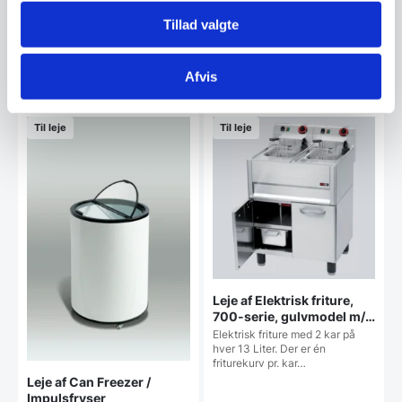
ned til 2°C…
Tillad valgte
100,00
50,00
DKK
DKK
/ dag
/ dag
ex. moms
ex. moms
Afvis
Rabat ved flere dage
Rabat ved flere dage
Til leje
Til leje
Leje af Elektrisk friture,
700-serie, gulvmodel m/
2 kar
Elektrisk friture med 2 kar på
hver 13 Liter. Der er én
friturekurv pr. kar…
Leje af Can Freezer /
Impulsfryser