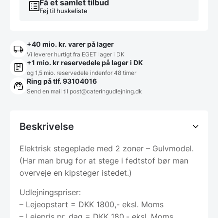
Få et samlet tilbud
Føj til huskeliste
+40 mio. kr. varer på lager
Vi leverer hurtigt fra EGET lager i DK
+1 mio. kr reservedele på lager i DK
og 1,5 mio. reservedele indenfor 48 timer
Ring på tlf. 93104016
Send en mail til post@cateringudlejning.dk
Beskrivelse
Elektrisk stegeplade med 2 zoner – Gulvmodel.
(Har man brug for at stege i fedtstof bør man
overveje en kipsteger istedet.)
Udlejningspriser:
– Lejeopstart = DKK 1800,- eksl. Moms
– Lejepris pr. dag = DKK 180,- eksl. Moms.