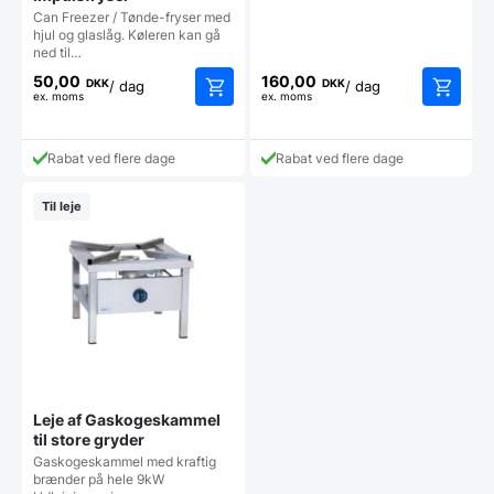
Can Freezer / Tønde-fryser med
hjul og glaslåg. Køleren kan gå
ned til…
50,00
160,00
DKK
DKK
/ dag
/ dag
ex. moms
ex. moms
Rabat ved flere dage
Rabat ved flere dage
Til leje
Leje af Gaskogeskammel
til store gryder
Gaskogeskammel med kraftig
brænder på hele 9kW