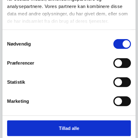
analysepartnere. Vores partnere kan kombinere disse
Relaterede varer
data med andre oplysninger, du har givet dem, eller som
de har indsamlet fra din brug af deres tjenester.
Til leje
Til leje
Samtykkevalg
Nødvendig
Præferencer
Statistik
Varmeskab / Banquet
Varmeskab, som kan holde en
stor mængde produkter varme.
Marketing
Varmeskabet bruges til…
Leje af Can Cooler /
Impulskøler
Tillad alle
Can Cooler / Tønde-køler med
hjul og glaslåg. Køleren kan gå