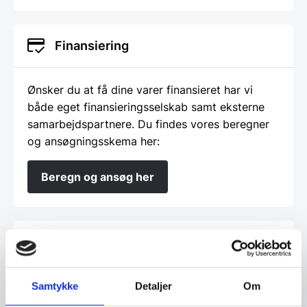
Finansiering
Ønsker du at få dine varer finansieret har vi
både eget finansieringsselskab samt eksterne
samarbejdspartnere. Du findes vores beregner
og ansøgningsskema her:
Beregn og ansøg her
Har du spørgsmål til varen? Klik her
Samtykke
Detaljer
Om
Vi prismatcher - Klik her