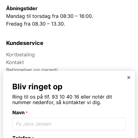
Åbningstider
Mandag til torsdag fra 08:30 – 16:00.
Fredag fra 08.30 – 13.30.
Kundeservice
Kortbetaling
Kontakt
Betingelser og garanti
x
Bliv ringet op
Om Kpa Udlejning
Ring til os på tlf. 93 10 40 16 eller notér dit
Om Kpa Group
nummer nedenfor, så kontakter vi dig.
Projekter
Navn
*
Fødevaredokumentation
Kategorier