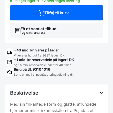
På eget lager ➞ 1-2 hverdages levering
cm,
Pujadas
(restsalg)
Tilføj til kurv
antal
Få et samlet tilbud
Føj til huskeliste
+40 mio. kr. varer på lager
Vi leverer hurtigt fra EGET lager i DK
+1 mio. kr reservedele på lager i DK
og 1,5 mio. reservedele indenfor 48 timer
Ring på tlf. 93104016
Send en mail til post@cateringudlejning.dk
Beskrivelse
Med sin firkantede form og glatte, afrundede
hjørner er mini-firkantsskålen fra Pujadas et