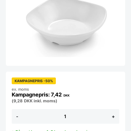
KAMPAGNEPRIS -50%
ex. moms
7,42
DKK
(
9,28
DKK
inkl. moms)
Melamin
-
+
skål
firkantet
10x10