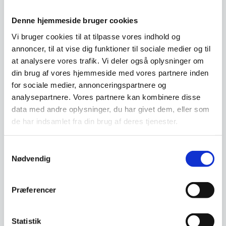
Denne hjemmeside bruger cookies
Relaterede varer
Vi bruger cookies til at tilpasse vores indhold og
annoncer, til at vise dig funktioner til sociale medier og til
SPAR 23%
at analysere vores trafik. Vi deler også oplysninger om
din brug af vores hjemmeside med vores partnere inden
for sociale medier, annonceringspartnere og
analysepartnere. Vores partnere kan kombinere disse
data med andre oplysninger, du har givet dem, eller som
de har indsamlet fra din brug af deres tjenester.
Stabelbar glasskål Ø20
cm
Stabelbar glasskål Ø20 cm, 190
Samtykkevalg
cl
Skål Ø14,5 cm, Blå stentøj
Nødvendig
Skål, 14,5 X 7,5 CM, BLÅSmukt
ægte ler-brændt keramikstel.
Stellet er…
Præferencer
Den
49,95
DKK
/ stk.
oprindelige
38,33
24,95
DKK
DKK
/ stk.
Den
ex. moms
ex. moms
pris
Statistik
aktuelle
var: