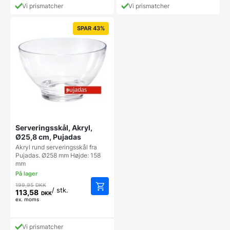
Vi prismatcher
Vi prismatcher
er:
31,36 DKK.
SPAR 43%
Serveringsskål, Akryl,
Ø25,8 cm, Pujadas
Akryl rund serveringsskål fra
Pujadas. Ø258 mm Højde: 158
mm
Den
199,95
DKK
/ stk.
oprindelige
113,58
DKK
Den
ex. moms
pris
aktuelle
var:
pris
199,95 DKK.
Vi prismatcher
er: