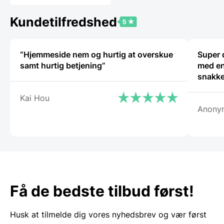
113,58 DKK.
Kundetilfredshed
“Hjemmeside nem og hurtig at overskue
Super 
samt hurtig betjening”
med en
snakke
Kai Hou
Anony
Få de bedste tilbud først!
Husk at tilmelde dig vores nyhedsbrev og vær først