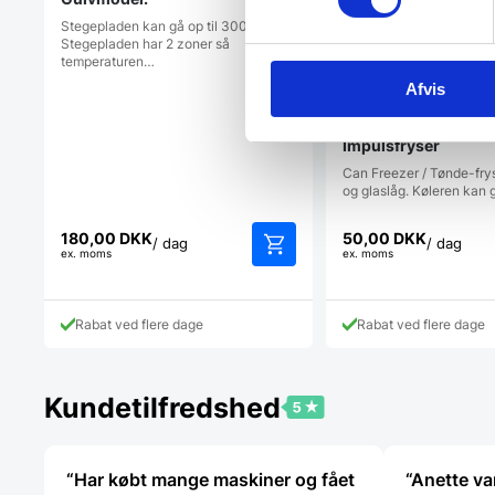
Stegepladen kan gå op til 300°.
Stegepladen har 2 zoner så
temperaturen…
Afvis
Leje af Can Freezer 
Impulsfryser
Can Freezer / Tønde-fry
og glaslåg. Køleren kan 
180,00
DKK
50,00
DKK
/ dag
/ dag
ex. moms
ex. moms
Rabat ved flere dage
Rabat ved flere dage
Kundetilfredshed
“Har købt mange maskiner og fået
“Anette var