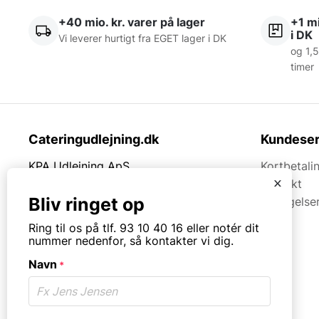
+40 mio. kr. varer på lager
+1 mi
i DK
Vi leverer hurtigt fra EGET lager i DK
og 1,5
timer
Cateringudlejning.dk
Kundeser
KPA Udlejning ApS
Kortbetali
x
Thrigesvej 21
Kontakt
Bliv ringet op
7430 Ikast
Betingelse
Ring til os på tlf. 93 10 40 16 eller notér dit
Tlf.
93104016
nummer nedenfor, så kontakter vi dig.
Mail:
post@cateringudlejning.dk
Navn
*
CVR. 39722879
Åbningstider