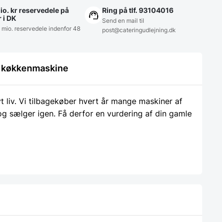
io. kr reservedele på
Ring på tlf. 93104016
r i DK
Send en mail til
5 mio. reservedele indenfor 48
post@cateringudlejning.dk
le køkkenmaskine
liv. Vi tilbagekøber hvert år mange maskiner af
 og sælger igen. Få derfor en vurdering af din gamle