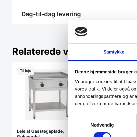
Dag-til-dag levering
Relaterede varer
Samtykke
Til leje
Til leje
Denne hjemmeside bruger c
Vi bruger cookies til at tilpas
vores trafik. Vi deler også 
annonceringspartnere og anal
dem, eller som de har indsaml
Samtykkevalg
Nødvendig
Leje af Gasstegeplade,
Gulvmodel.