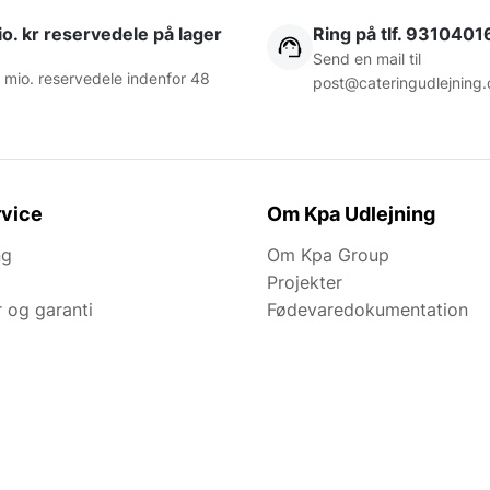
o. kr reservedele på lager
Ring på tlf. 9310401
Send en mail til
 mio. reservedele indenfor 48
post@cateringudlejning.
vice
Om Kpa Udlejning
ng
Om Kpa Group
Projekter
r og garanti
Fødevaredokumentation