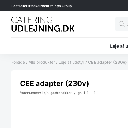
Bestsellers
Ønskelisten
Om Kpa Group
Produ
searc
Leje af 
Forside
/
Alle produkter
/
Leje af udstyr
/
CEE adapter (230v)
CEE adapter (230v)
Varenummer: Leje-gastrobakker 1/1 gn-1-1-1-1-1