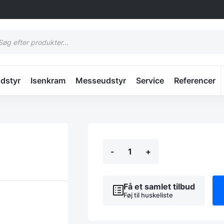
cts
h
udstyr
Isenkram
Messeudstyr
Service
Referencer
CEE
-
+
adapter
(230v)
antal
Få et samlet tilbud
Føj til huskeliste