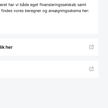
ieret har vi både eget finansieringsselskab samt
 findes vores beregner og ansøgningsskema her:
lik her