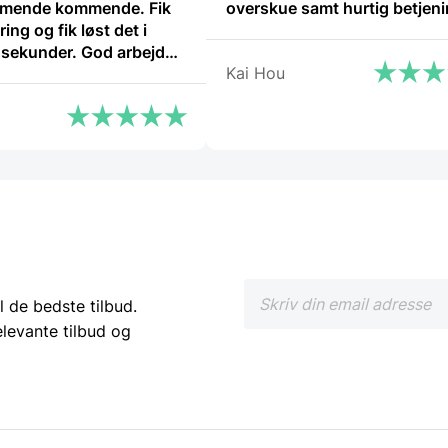
mende kommende. Fik
overskue samt hurtig betjen
ring og fik løst det i
o sekunder. God arbejde
Kai Hou
ekend”
l de bedste tilbud.
elevante tilbud og