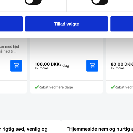
Varmeskab / Banquet
Leje af Ele
blus
Varmeskab, som kan holde en stor
mængde produkter varme.
Elektrisk kog
Varmeskabet bruges til…
med 4 blus p
Tillad valgte
/
ser med hjul
gå ned til…
100,00
DKK
80,00
DK
/ dag
ex. moms
ex. moms
Rabat ved flere dage
Rabat ved 
 rigtig sød, venlig og
“Hjemmeside nem og hurtig 