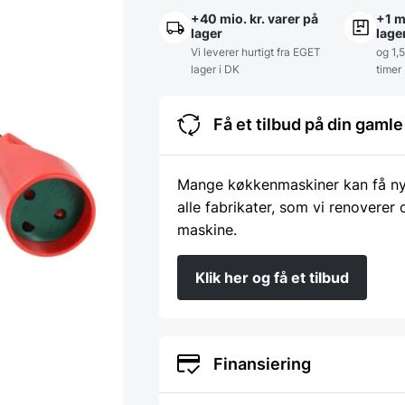
+40 mio. kr. varer på
+1 m
lager
lage
Vi leverer hurtigt fra EGET
og 1,
lager i DK
timer
Få et tilbud på din gam
Mange køkkenmaskiner kan få nyt 
alle fabrikater, som vi renoverer
maskine.
Klik her og få et tilbud
Finansiering