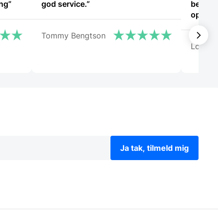
ing”
god service.”
betjeni
oplevel
Tommy Bengtson
Lone
Ja tak, tilmeld mig