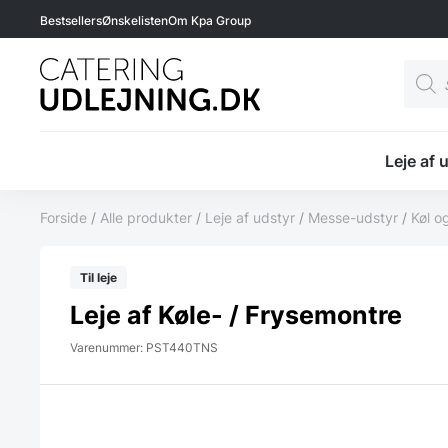
Bestsellers
Ønskelisten
Om Kpa Group
Produ
searc
Leje af 
Forside
/
Alle produkter
/
Leje af udstyr
/
Messe-udstyr
/
Køl o
Til leje
Leje af Køle- / Frysemontre
Varenummer: PST440TNS