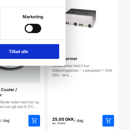
Marketing
Tillad alle
Pølsevarmer
Pølsevarmer med 2 kar
Udlejningspriser: - Lejeopstart = DKK
250,- eksl.…
 Cooler /
r
Tønde-køler med hjul og
ren kan gå ned til 2°C…
K
25,00
DKK
/ dag
/ dag
ex. moms