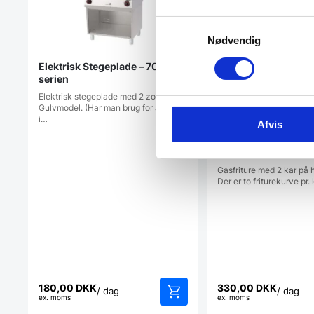
Samtykkevalg
Nødvendig
Elektrisk Stegeplade – 700-
serien
Elektrisk stegeplade med 2 zoner -
Gulvmodel. (Har man brug for at stege
i…
Afvis
Leje af Gasfriture, 
gulvmodel
Gasfriture med 2 kar på h
Der er to friturekurve pr.
180,00
DKK
330,00
DKK
/ dag
/ dag
ex. moms
ex. moms