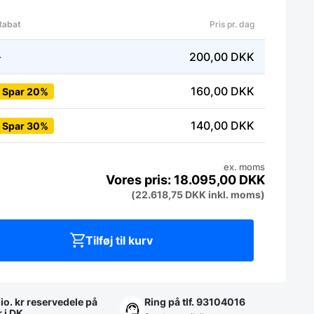
Rabat
Pris pr. dag
-
200,00
DKK
160,00
DKK
Spar 20%
140,00
DKK
Spar 30%
ex. moms
18.095,00
DKK
(
22.618,75
DKK
inkl. moms)
Tilføj til kurv
io. kr reservedele på
Ring på tlf. 93104016
r i DK