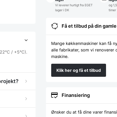
Vi leverer hurtigt fra EGET
og 1,
lager i DK
timer
Få et tilbud på din gam
Mange køkkenmaskiner kan få nyt 
alle fabrikater, som vi renoverer
-22°C / +5°C).
maskine.
Klik her og få et tilbud
projekt?
Finansiering
Ønsker du at få dine varer finans