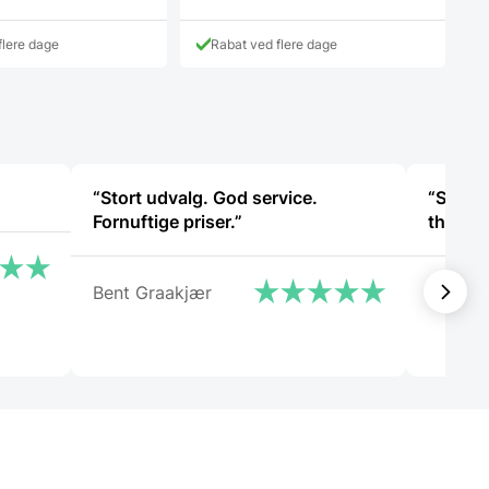
flere dage
Rabat ved flere dage
“Stort udvalg. God service.
“She wa
Fornuftige priser.”
Bent Graakjær
Christ