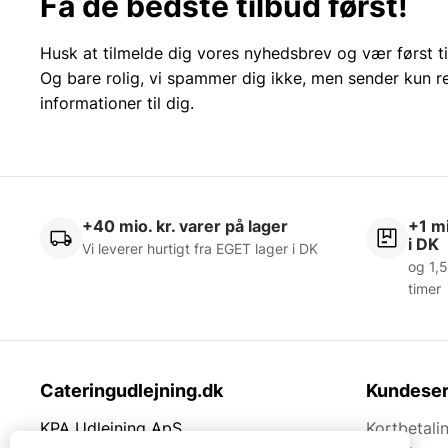
Få de bedste tilbud først!
Husk at tilmelde dig vores nyhedsbrev og vær først ti
Og bare rolig, vi spammer dig ikke, men sender kun r
informationer til dig.
+40 mio. kr. varer på lager
+1 mi
i DK
Vi leverer hurtigt fra EGET lager i DK
og 1,5
timer
Cateringudlejning.dk
Kundeser
KPA Udlejning ApS
Kortbetali