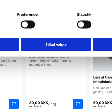
Præferencer
Statistik
Tillad valgte
900-serie,
Leje af Isdisk t/ 5 iskantiner
Isdisk til italienske iskantiner
(360x165mm) - OBS: kantiner
ver 21 Liter.
medfølger ikke…
 kar…
Leje af Can
Impulskøle
Can Cooler / 
glaslåg. Køle
80,00
DKK
50,00
DK
/ dag
ex. moms
ex. moms