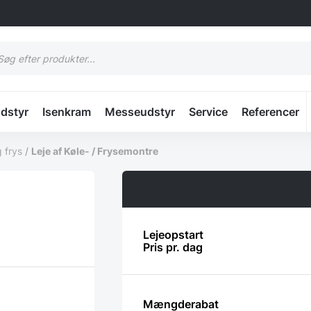
cts
h
udstyr
Isenkram
Messeudstyr
Service
Referencer
g frys
/
Leje af Køle- / Frysemontre
Lejeopstart
Pris pr. dag
Mængderabat