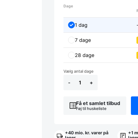
Dage
1 dag
7 dage
28 dage
Leje
af
Køle-
-
+
/
Frysemontre
antal
Få et samlet tilbud
Føj til huskeliste
+40 mio. kr. varer på
+1 m
lager
lage