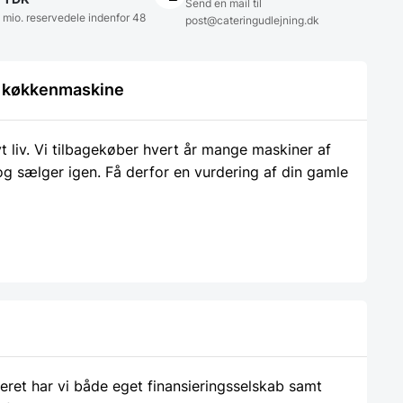
Send en mail til
5 mio. reservedele indenfor 48
post@cateringudlejning.dk
le køkkenmaskine
liv. Vi tilbagekøber hvert år mange maskiner af
 og sælger igen. Få derfor en vurdering af din gamle
ieret har vi både eget finansieringsselskab samt