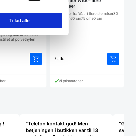
Bonholder WAS – flere
størrelser
Bonholder fra Was i flere størrelser30
cm46 cm60 cm75 cm90 cm
Tillad alle
 1/1 gn eller 1/2 gn
flere farver
glat og den anden side
stillet af polyethylen
/ stk.
cher
Vi prismatcher
 !
“Telefon kontakt god! Men
“God k
betjeningen i butikken var til 13
svaret 