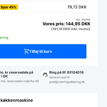
79,72
DKK
Spar 45%
ex. moms
144,95
DKK
(
181,19
DKK
inkl. moms)
vering
Tilføj til kurv
io. kr reservedele på
Ring på tlf. 93104016
r i DK
Send en mail til
5 mio. reservedele indenfor 48
post@cateringudlejning.dk
le køkkenmaskine