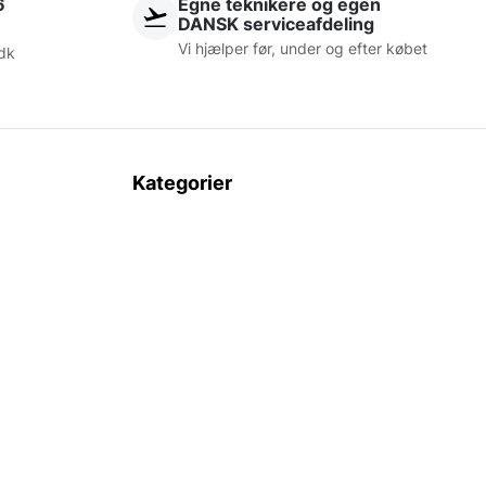
6
Egne teknikere og egen
DANSK serviceafdeling
Vi hjælper før, under og efter købet
dk
Kategorier