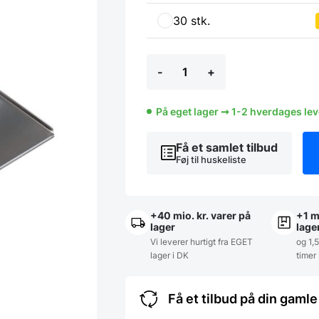
30 stk.
Bageplade
-
+
60x40
(lille
kant)
antal
På eget lager ➞ 1-2 hverdages le
Få et samlet tilbud
Føj til huskeliste
+40 mio. kr. varer på
+1 m
lager
lage
Vi leverer hurtigt fra EGET
og 1,
lager i DK
timer
Få et tilbud på din gam