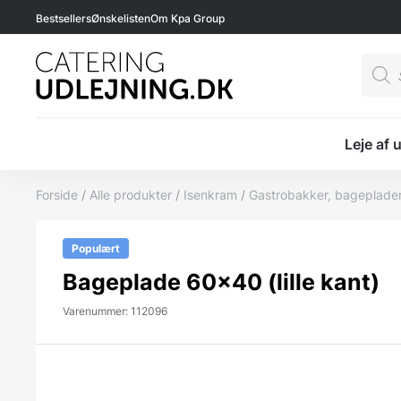
Bestsellers
Ønskelisten
Om Kpa Group
Produ
searc
Leje af 
Forside
/
Alle produkter
/
Isenkram
/
Gastrobakker, bageplader
Populært
Bageplade 60×40 (lille kant)
Varenummer: 112096