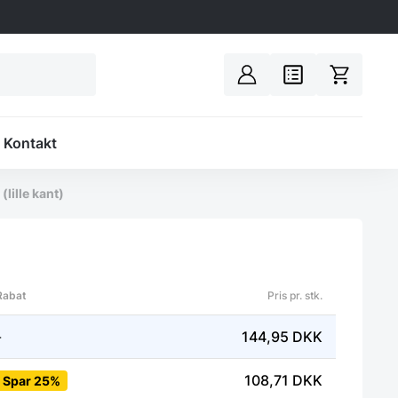
Spacer
Kontakt
lille kant)
Rabat
Pris pr. stk.
-
144,95
DKK
108,71
DKK
Spar 25%