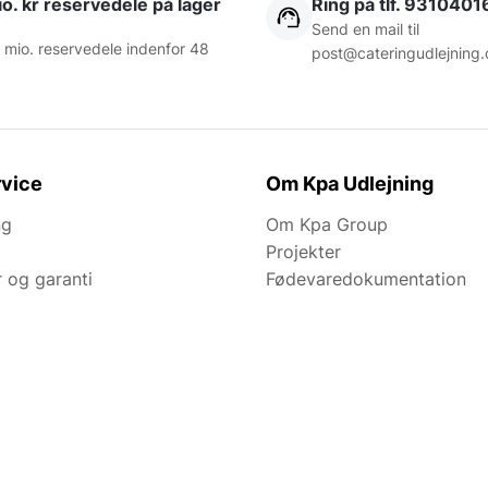
o. kr reservedele på lager
Ring på tlf. 9310401
Send en mail til
 mio. reservedele indenfor 48
post@cateringudlejning.
vice
Om Kpa Udlejning
ng
Om Kpa Group
Projekter
r og garanti
Fødevaredokumentation