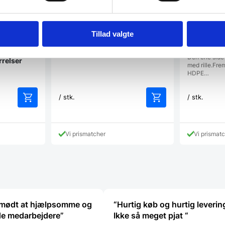
Tillad valgte
Skærebræt i
fra Hendi i 
ramme på
Den ene side 
ørrelser
med rille.Frem
HDPE…
/ stk.
/ stk.
Vi prismatcher
Vi prismat
t mødt at hjælpsomme og
“Hurtig køb og hurtig levering
de medarbejdere”
Ikke så meget pjat “