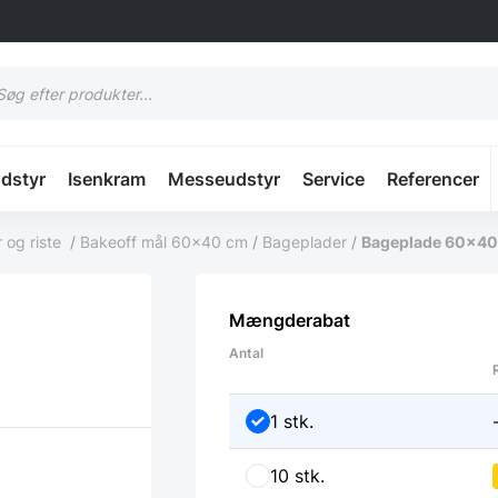
cts
h
udstyr
Isenkram
Messeudstyr
Service
Referencer
 og riste
/
Bakeoff mål 60x40 cm
/
Bageplader
/
Bageplade 60×40 (
Mængderabat
Antal
1 stk.
10 stk.