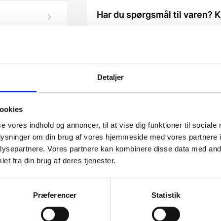
Har du spørgsmål til varen? K
Vi prismatcher - Klik her
Detaljer
ookies
se vores indhold og annoncer, til at vise dig funktioner til sociale
oplysninger om din brug af vores hjemmeside med vores partnere i
ysepartnere. Vores partnere kan kombinere disse data med andr
et fra din brug af deres tjenester.
Akryl skål, Pujadas, 928.000,
Præferencer
Statistik
928.001
Akryl skål, Pujadas