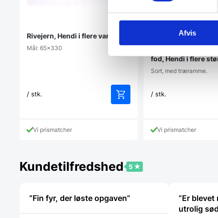
Afvis
Rivejern, Hendi i flere varianter
Mål: 65x330
Menutavle med træ
fod, Hendi i flere st
Sort, med træramme.
/ stk.
/ stk.
Vi prismatcher
Vi prismatcher
Kundetilfredshed
“Fin fyr, der løste opgaven”
“Er bleve
utrolig sø