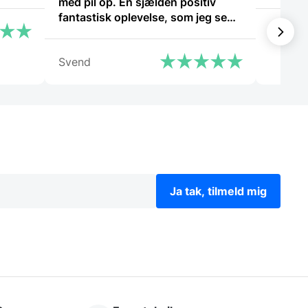
med pil op. En sjælden positiv
fantastisk oplevelse, som jeg sent
Kaj
vil glemme! Kommer helt sikkert
igen.”
Svend
Ja tak, tilmeld mig