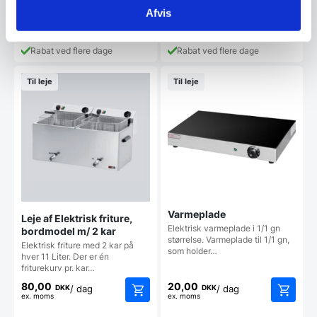
25,00
180,00
DKK
DKK
/ dag
/ dag
ex. moms
ex. moms
Afvis
Rabat ved flere dage
Rabat ved flere dage
Til leje
Til leje
Varmeplade
Leje af Elektrisk friture,
Elektrisk varmeplade i 1/1 gn
bordmodel m/ 2 kar
størrelse. Varmeplade til 1/1 gn,
Elektrisk friture med 2 kar på
som holder…
hver 11 Liter. Der er én
friturekurv pr. kar…
80,00
20,00
DKK
DKK
/ dag
/ dag
ex. moms
ex. moms