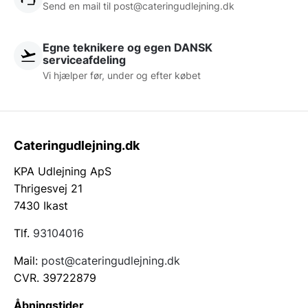
Send en mail til post@cateringudlejning.dk
Egne teknikere og egen DANSK
serviceafdeling
Vi hjælper før, under og efter købet
Cateringudlejning.dk
KPA Udlejning ApS
Thrigesvej 21
7430 Ikast
Tlf.
93104016
Mail:
post@cateringudlejning.dk
CVR. 39722879
Åbningstider