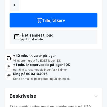
+
Tilføj til kurv
Få et samlet tilbud
Føj til huskeliste
+40 mio. kr. varer på lager
Vi leverer hurtigt fra EGET lager i DK
+1 mio. kr reservedele på lager i DK
og 1,5 mio. reservedele indenfor 48 timer
Ring på tlf. 93104016
Send en mail til post@cateringudlejning.dk
Beskrivelse
Stor stavblender med en stavlængde på 630