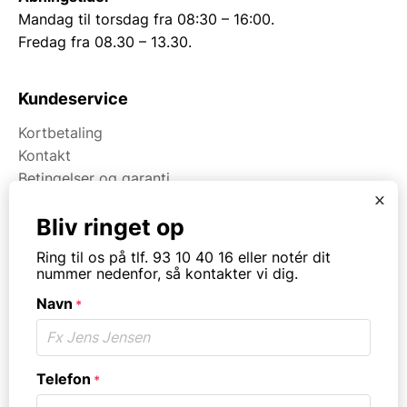
Mandag til torsdag fra 08:30 – 16:00.
Fredag fra 08.30 – 13.30.
Kundeservice
Kortbetaling
Kontakt
Betingelser og garanti
x
Bliv ringet op
Om Kpa Udlejning
Ring til os på tlf. 93 10 40 16 eller notér dit
Om Kpa Group
nummer nedenfor, så kontakter vi dig.
Projekter
Navn
*
Fødevaredokumentation
Kategorier
Telefon
*