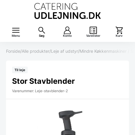
Menu
Søg
Konto
Varelister
Kurv
Forside
/
Alle produkter
/
Leje af udstyr
/
Mindre Køkkenmaskiner / S
Til leje
Stor Stavblender
Varenummer: Leje-stavblender-2