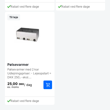
Rabat ved flere dage
Rabat ved flere dage
Til leje
Pølsevarmer
Pølsevarmer med 2 kar
Udlejningspriser: - Lejeopstart =
DKK 250,- eksl.…
25,00
DKK
/ dag
ex. moms
Rabat ved flere dage