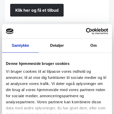
Klik her og få et tilbud
Finansiering
Samtykke
Detaljer
Om
Ønsker du at få dine varer finansieret har vi
både eget finansieringsselskab samt eksterne
samarbejdspartnere. Du findes vores beregner
Denne hjemmeside bruger cookies
og ansøgningsskema her:
Vi bruger cookies til at tilpasse vores indhold og
annoncer, til at vise dig funktioner til sociale medier og til
Beregn og ansøg her
at analysere vores trafik. Vi deler også oplysninger om
din brug af vores hjemmeside med vores partnere inden
for sociale medier, annonceringspartnere og
analysepartnere. Vores partnere kan kombinere disse
Har du spørgsmål til varen? Klik her
data med andre oplysninger, du har givet dem, eller som