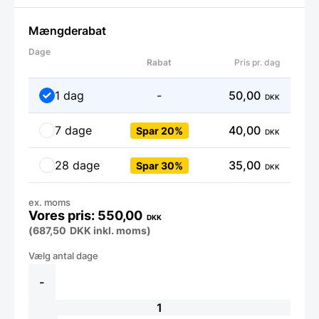
Mængderabat
Dage
Rabat
Pris pr. dag
1 dag
-
50,00
DKK
7 dage
40,00
Spar 20%
DKK
28 dage
35,00
Spar 30%
DKK
ex. moms
550,00
DKK
(
687,50
DKK
inkl. moms)
Stor
Stavblender
antal
-