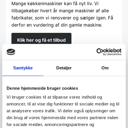
Mange køkkenmaskiner kan få nyt liv. Vi
tilbagekøber hvert år mange maskiner af alle
fabrikater, som vi renoverer og sælger igen. Få
derfor en vurdering af din gamle maskine.
Klik her og få et tilbud
Finansiering
Samtykke
Detaljer
Om
Ønsker du at få dine varer finansieret har vi
Denne hjemmeside bruger cookies
både eget finansieringsselskab samt eksterne
Vi bruger cookies til at tilpasse vores indhold og
samarbejdspartnere. Du findes vores beregner
annoncer, til at vise dig funktioner til sociale medier og til
og ansøgningsskema her:
at analysere vores trafik. Vi deler også oplysninger om
din brug af vores hjemmeside med vores partnere inden
Beregn og ansøg her
for sociale medier, annonceringspartnere og