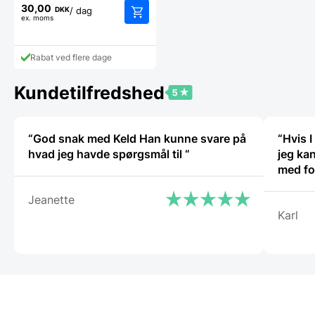
30,00
DKK
/ dag
ex. moms
Rabat ved flere dage
Kundetilfredshed
“God snak med Keld Han kunne svare på
“Hvis I
hvad jeg havde spørgsmål til “
jeg kan
med fo
Jeanette
Karl