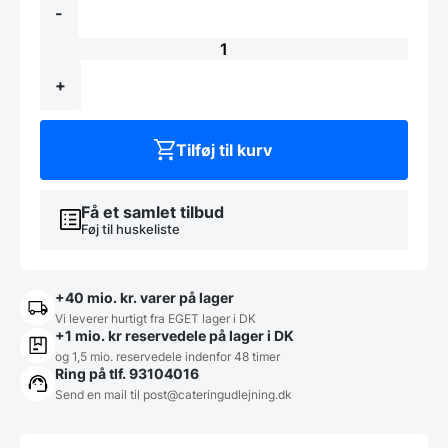
gløgvarmer
-
-
28
Liter
antal
+
Tilføj til kurv
Få et samlet tilbud
Føj til huskeliste
+40 mio. kr. varer på lager
Vi leverer hurtigt fra EGET lager i DK
+1 mio. kr reservedele på lager i DK
og 1,5 mio. reservedele indenfor 48 timer
Ring på tlf. 93104016
Send en mail til post@cateringudlejning.dk