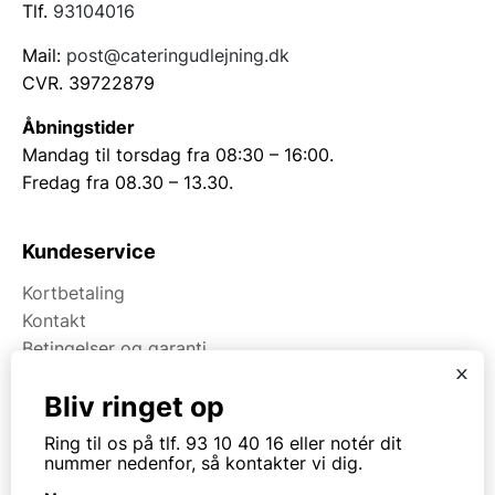
Tlf.
93104016
Mail:
post@cateringudlejning.dk
CVR. 39722879
Åbningstider
Mandag til torsdag fra 08:30 – 16:00.
Fredag fra 08.30 – 13.30.
Kundeservice
Kortbetaling
Kontakt
Betingelser og garanti
x
Bliv ringet op
Om Kpa Udlejning
Ring til os på tlf. 93 10 40 16 eller notér dit
Om Kpa Group
nummer nedenfor, så kontakter vi dig.
Projekter