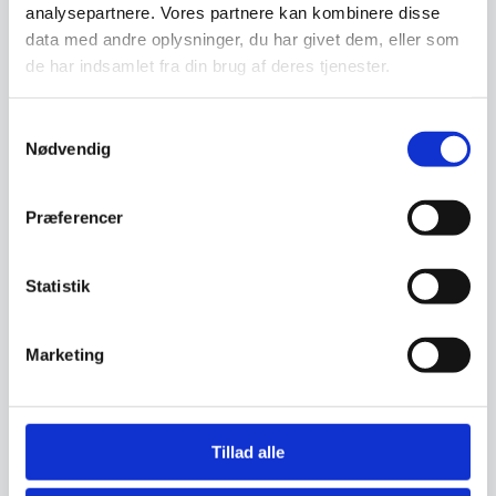
analysepartnere. Vores partnere kan kombinere disse
data med andre oplysninger, du har givet dem, eller som
de har indsamlet fra din brug af deres tjenester.
Har du spørgsmål til varen? Klik her
Samtykkevalg
Nødvendig
Vi prismatcher - Klik her
Præferencer
Relaterede varer
Statistik
Til leje
Til leje
Marketing
Tillad alle
Leje af Elektrisk kipsteger
på stativ m/ manuelt kip-