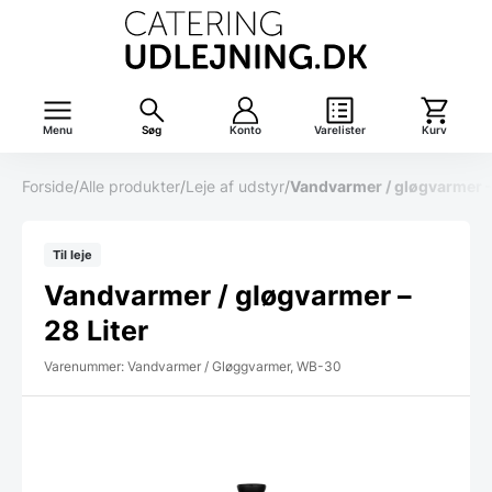
Menu
Søg
Konto
Varelister
Kurv
Forside
/
Alle produkter
/
Leje af udstyr
/
Vandvarmer / gløgvarmer – 
Til leje
Vandvarmer / gløgvarmer –
28 Liter
Varenummer: Vandvarmer / Gløggvarmer, WB-30