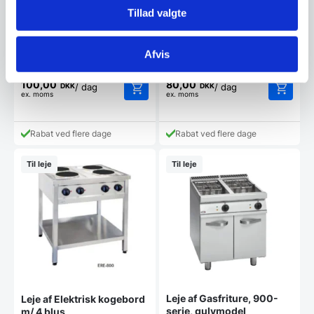
funktion.
Elektrisk kipsteger på stativ så
Tillad valgte
Leje af Isdisk t/ 5
den ikke skal fæstnes i gulvet.
iskantiner
Kipstegeren…
Isdisk til italienske iskantiner
Afvis
(360x165mm) - OBS: kantiner
medfølger ikke…
100,00
80,00
DKK
DKK
/ dag
/ dag
ex. moms
ex. moms
Rabat ved flere dage
Rabat ved flere dage
Til leje
Til leje
Leje af Gasfriture, 900-
Leje af Elektrisk kogebord
serie, gulvmodel
m/ 4 blus