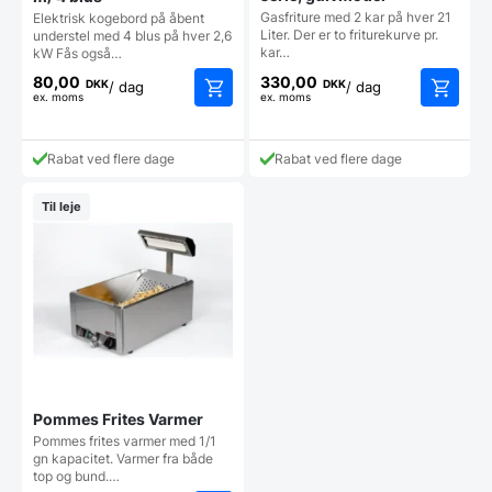
Gasfriture med 2 kar på hver 21
Elektrisk kogebord på åbent
Liter. Der er to friturekurve pr.
understel med 4 blus på hver 2,6
kar…
kW Fås også…
80,00
330,00
DKK
DKK
/ dag
/ dag
ex. moms
ex. moms
Rabat ved flere dage
Rabat ved flere dage
Til leje
Pommes Frites Varmer
Pommes frites varmer med 1/1
gn kapacitet. Varmer fra både
top og bund.…